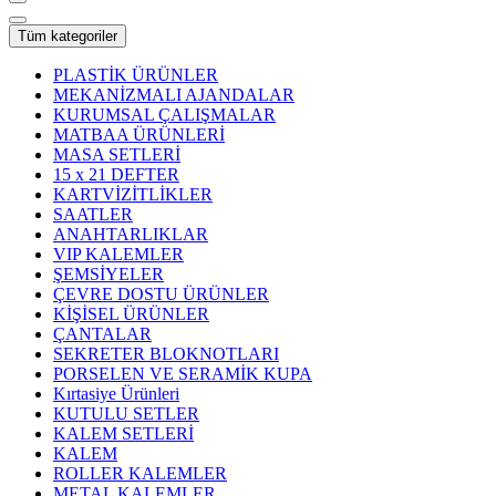
Tüm kategoriler
PLASTİK ÜRÜNLER
MEKANİZMALI AJANDALAR
KURUMSAL ÇALIŞMALAR
MATBAA ÜRÜNLERİ
MASA SETLERİ
15 x 21 DEFTER
KARTVİZİTLİKLER
SAATLER
ANAHTARLIKLAR
VIP KALEMLER
ŞEMSİYELER
ÇEVRE DOSTU ÜRÜNLER
KİŞİSEL ÜRÜNLER
ÇANTALAR
SEKRETER BLOKNOTLARI
PORSELEN VE SERAMİK KUPA
Kırtasiye Ürünleri
KUTULU SETLER
KALEM SETLERİ
KALEM
ROLLER KALEMLER
METAL KALEMLER