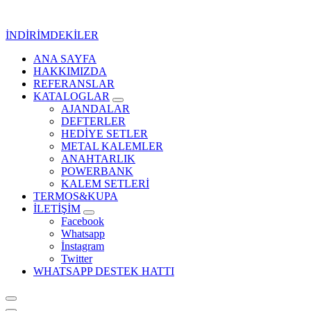
İçeriğe
geç
İNDİRİMDEKİLER
ANA SAYFA
Kurumsal Promosyon-Hediyelik
HAKKIMIZDA
REFERANSLAR
KATALOGLAR
AJANDALAR
DEFTERLER
HEDİYE SETLER
METAL KALEMLER
ANAHTARLIK
POWERBANK
KALEM SETLERİ
TERMOS&KUPA
İLETİŞİM
Facebook
Whatsapp
İnstagram
Twitter
WHATSAPP DESTEK HATTI
Kurumsal Promosyon-Hediyelik