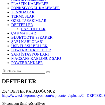
PLASTİK KALEMLER
FONKSİYONEL KALEMLER
AJANDALAR
TERMOSLAR
ÖZEL TASARIMLAR
DEFTERLER
13x21 DEFTER
ÇAKMAKLAR
BLUETOOTH SPEAKER
ŞARJ KABLOLARI
USB FLASH BELLEK
POWERBANK DEFTER
ŞARJ İSTASYONLARI
MAGSAFE KABLOSUZ ŞARJ
POWERBANKLER
DEFTERLER
2024 DEFTER KATALOĞUMUZ
https://www.jadepromosyon.com/wp-content/uploads/24-DEFTERL
Popülerliğe
59 sonucun tümü gösteriliyor