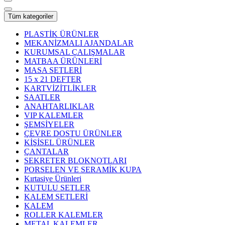
Tüm kategoriler
PLASTİK ÜRÜNLER
MEKANİZMALI AJANDALAR
KURUMSAL ÇALIŞMALAR
MATBAA ÜRÜNLERİ
MASA SETLERİ
15 x 21 DEFTER
KARTVİZİTLİKLER
SAATLER
ANAHTARLIKLAR
VIP KALEMLER
ŞEMSİYELER
ÇEVRE DOSTU ÜRÜNLER
KİŞİSEL ÜRÜNLER
ÇANTALAR
SEKRETER BLOKNOTLARI
PORSELEN VE SERAMİK KUPA
Kırtasiye Ürünleri
KUTULU SETLER
KALEM SETLERİ
KALEM
ROLLER KALEMLER
METAL KALEMLER