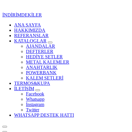
İçeriğe
geç
İNDİRİMDEKİLER
ANA SAYFA
Kurumsal Promosyon-Hediyelik
HAKKIMIZDA
REFERANSLAR
KATALOGLAR
AJANDALAR
DEFTERLER
HEDİYE SETLER
METAL KALEMLER
ANAHTARLIK
POWERBANK
KALEM SETLERİ
TERMOS&KUPA
İLETİŞİM
Facebook
Whatsapp
İnstagram
Twitter
WHATSAPP DESTEK HATTI
Kurumsal Promosyon-Hediyelik