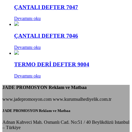
ÇANTALI DEFTER 7047
Devamını oku
ÇANTALI DEFTER 7046
Devamını oku
TERMO DERİ DEFTER 9004
Devamını oku
JADE PROMOSYON Reklam ve Matbaa
www.jadepromosyon.com www.kurumsalhediyelik.com.tr
JADE PROMOSYON Reklam ve Matbaa
Adnan Kahveci Mah. Osmanlı Cad. No:51 / 40 Beylikdüzü Istanbul
– Türkiye