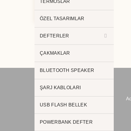
TERMOSLAR
POWERBANK 5.000 mAh
K-250
ÖZEL TASARIMLAR
DEFTERLER
ÇAKMAKLAR
BLUETOOTH SPEAKER
ŞARJ KABLOLARI
JADE PROMOSYON
Ad
Reklam ve Matbaa
USB FLASH BELLEK
www.jadepromosyon.com
www.kurumsalhediyelik.com.tr
POWERBANK DEFTER