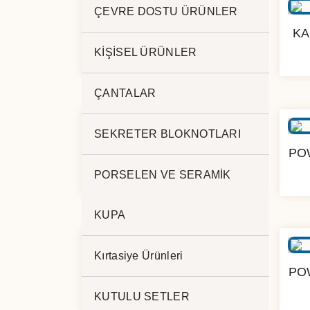
ÇEVRE DOSTU ÜRÜNLER
POWERBANK 5.000 mAh
KA
PL-195
KİŞİSEL ÜRÜNLER
ÇANTALAR
SEKRETER BLOKNOTLARI
POWERBANK 20.000 mAh
PO
PZ-200
PORSELEN VE SERAMİK
KUPA
Kırtasiye Ürünleri
KABLOSUZ POW. 10.000
PO
mAh BY-57
KUTULU SETLER