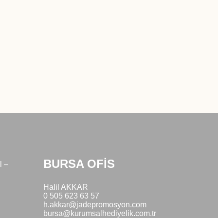
BURSA OFİS
l –
Halil AKKAR
0 505 623 63 57
h.akkar@jadepromosyon.com
bursa@kurumsalhediyelik.com.tr