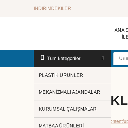
İçeriğe
İNDİRİMDEKİLER
geç
ANA 
İL
Kurumsal Promosyon-Hediyelik
Tüm kategoriler
PLASTİK ÜRÜNLER
MEKANİZMALI AJANDALAR
POWERBANKL
KURUMSAL ÇALIŞMALAR
2024-POWERBANK KATALOĞUMUZ
https://www.jadepromosyon.com/wp-content
MATBAA ÜRÜNLERİ