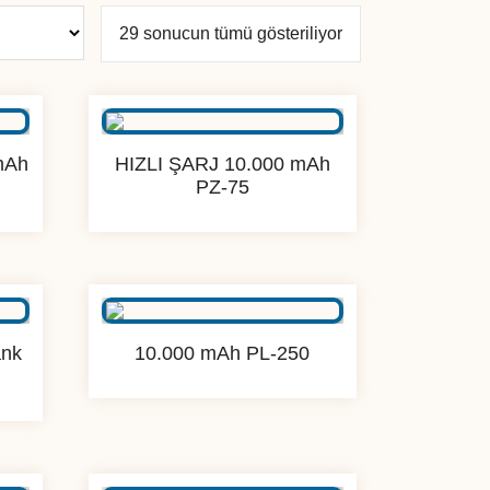
Popülerliğe
29 sonucun tümü gösteriliyor
göre
sıralandı
mAh
HIZLI ŞARJ 10.000 mAh
PZ-75
ank
10.000 mAh PL-250