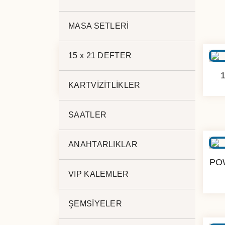
MASA SETLERİ
15 x 21 DEFTER
5.000 mAh PL-180
KARTVİZİTLİKLER
SAATLER
ANAHTARLIKLAR
POWERBANK 20.000 mAh
PO
PZ-200
VIP KALEMLER
ŞEMSİYELER