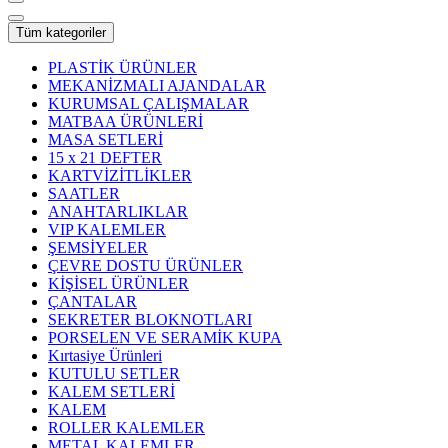
Tüm kategoriler
PLASTİK ÜRÜNLER
MEKANİZMALI AJANDALAR
KURUMSAL ÇALIŞMALAR
MATBAA ÜRÜNLERİ
MASA SETLERİ
15 x 21 DEFTER
KARTVİZİTLİKLER
SAATLER
ANAHTARLIKLAR
VIP KALEMLER
ŞEMSİYELER
ÇEVRE DOSTU ÜRÜNLER
KİŞİSEL ÜRÜNLER
ÇANTALAR
SEKRETER BLOKNOTLARI
PORSELEN VE SERAMİK KUPA
Kırtasiye Ürünleri
KUTULU SETLER
KALEM SETLERİ
KALEM
ROLLER KALEMLER
METAL KALEMLER