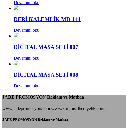
Devamını oku
DERİ KALEMLİK MD-144
Devamını oku
DİGİTAL MASA SETİ 007
Devamını oku
DİGİTAL MASA SETİ 008
Devamını oku
JADE PROMOSYON Reklam ve Matbaa
www.jadepromosyon.com www.kurumsalhediyelik.com.tr
JADE PROMOSYON Reklam ve Matbaa