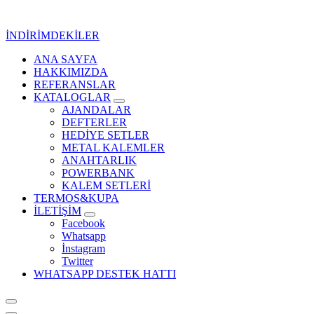
İçeriğe
geç
İNDİRİMDEKİLER
ANA SAYFA
Kurumsal Promosyon-Hediyelik
HAKKIMIZDA
REFERANSLAR
KATALOGLAR
AJANDALAR
DEFTERLER
HEDİYE SETLER
METAL KALEMLER
ANAHTARLIK
POWERBANK
KALEM SETLERİ
TERMOS&KUPA
İLETİŞİM
Facebook
Whatsapp
İnstagram
Twitter
WHATSAPP DESTEK HATTI
Kurumsal Promosyon-Hediyelik