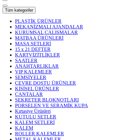
Tüm kategoriler
PLASTİK ÜRÜNLER
MEKANİZMALI AJANDALAR
KURUMSAL ÇALIŞMALAR
MATBAA ÜRÜNLERİ
MASA SETLERİ
15 x 21 DEFTER
KARTVİZİTLİKLER
SAATLER
ANAHTARLIKLAR
VIP KALEMLER
ŞEMSİYELER
ÇEVRE DOSTU ÜRÜNLER
KİŞİSEL ÜRÜNLER
ÇANTALAR
SEKRETER BLOKNOTLARI
PORSELEN VE SERAMİK KUPA
Kırtasiye Ürünleri
KUTULU SETLER
KALEM SETLERİ
KALEM
ROLLER KALEMLER
METAL KALEMLER