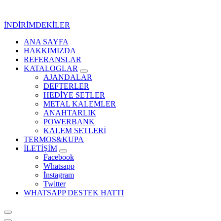
İçeriğe
geç
İNDİRİMDEKİLER
ANA SAYFA
Kurumsal Promosyon-Hediyelik
HAKKIMIZDA
REFERANSLAR
KATALOGLAR
AJANDALAR
DEFTERLER
HEDİYE SETLER
METAL KALEMLER
ANAHTARLIK
POWERBANK
KALEM SETLERİ
TERMOS&KUPA
İLETİŞİM
Facebook
Whatsapp
İnstagram
Twitter
WHATSAPP DESTEK HATTI
Kurumsal Promosyon-Hediyelik