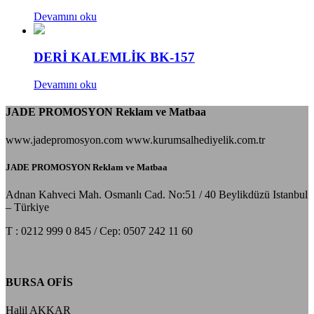
Devamını oku
DERİ KALEMLİK BK-157
Devamını oku
JADE PROMOSYON Reklam ve Matbaa
www.jadepromosyon.com www.kurumsalhediyelik.com.tr
JADE PROMOSYON Reklam ve Matbaa
Adnan Kahveci Mah. Osmanlı Cad. No:51 / 40 Beylikdüzü Istanbul
– Türkiye
T : 0212 999 0 845 / Cep: 0507 242 11 60
BURSA OFİS
Halil AKKAR