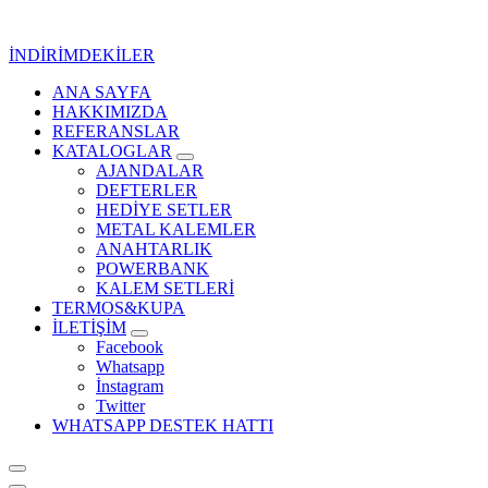
İçeriğe
geç
İNDİRİMDEKİLER
ANA SAYFA
Kurumsal Promosyon-Hediyelik
HAKKIMIZDA
REFERANSLAR
KATALOGLAR
AJANDALAR
DEFTERLER
HEDİYE SETLER
METAL KALEMLER
ANAHTARLIK
POWERBANK
KALEM SETLERİ
TERMOS&KUPA
İLETİŞİM
Facebook
Whatsapp
İnstagram
Twitter
WHATSAPP DESTEK HATTI
Kurumsal Promosyon-Hediyelik