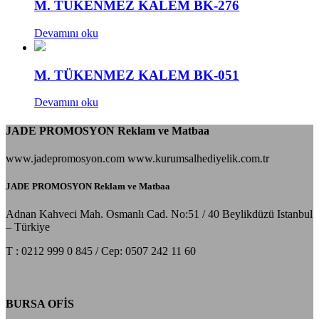
M. TÜKENMEZ KALEM BK-276
Devamını oku
M. TÜKENMEZ KALEM BK-051
Devamını oku
JADE PROMOSYON Reklam ve Matbaa
www.jadepromosyon.com www.kurumsalhediyelik.com.tr
JADE PROMOSYON Reklam ve Matbaa
Adnan Kahveci Mah. Osmanlı Cad. No:51 / 40 Beylikdüzü Istanbul
– Türkiye
T : 0212 999 0 845 / Cep: 0507 242 11 60
BURSA OFİS