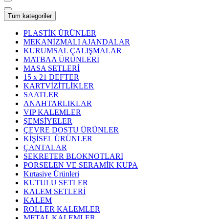
Tüm kategoriler
PLASTİK ÜRÜNLER
MEKANİZMALI AJANDALAR
KURUMSAL ÇALIŞMALAR
MATBAA ÜRÜNLERİ
MASA SETLERİ
15 x 21 DEFTER
KARTVİZİTLİKLER
SAATLER
ANAHTARLIKLAR
VIP KALEMLER
ŞEMSİYELER
ÇEVRE DOSTU ÜRÜNLER
KİŞİSEL ÜRÜNLER
ÇANTALAR
SEKRETER BLOKNOTLARI
PORSELEN VE SERAMİK KUPA
Kırtasiye Ürünleri
KUTULU SETLER
KALEM SETLERİ
KALEM
ROLLER KALEMLER
METAL KALEMLER