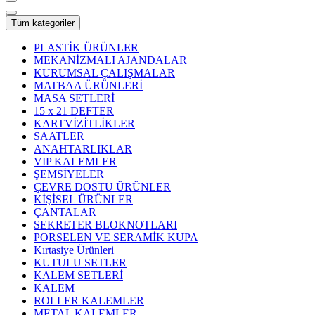
Tüm kategoriler
PLASTİK ÜRÜNLER
MEKANİZMALI AJANDALAR
KURUMSAL ÇALIŞMALAR
MATBAA ÜRÜNLERİ
MASA SETLERİ
15 x 21 DEFTER
KARTVİZİTLİKLER
SAATLER
ANAHTARLIKLAR
VIP KALEMLER
ŞEMSİYELER
ÇEVRE DOSTU ÜRÜNLER
KİŞİSEL ÜRÜNLER
ÇANTALAR
SEKRETER BLOKNOTLARI
PORSELEN VE SERAMİK KUPA
Kırtasiye Ürünleri
KUTULU SETLER
KALEM SETLERİ
KALEM
ROLLER KALEMLER
METAL KALEMLER