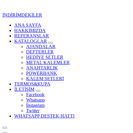
İçeriğe
geç
İNDİRİMDEKİLER
ANA SAYFA
Kurumsal Promosyon-Hediyelik
HAKKIMIZDA
REFERANSLAR
KATALOGLAR
AJANDALAR
DEFTERLER
HEDİYE SETLER
METAL KALEMLER
ANAHTARLIK
POWERBANK
KALEM SETLERİ
TERMOS&KUPA
İLETİŞİM
Facebook
Whatsapp
İnstagram
Twitter
WHATSAPP DESTEK HATTI
Kurumsal Promosyon-Hediyelik