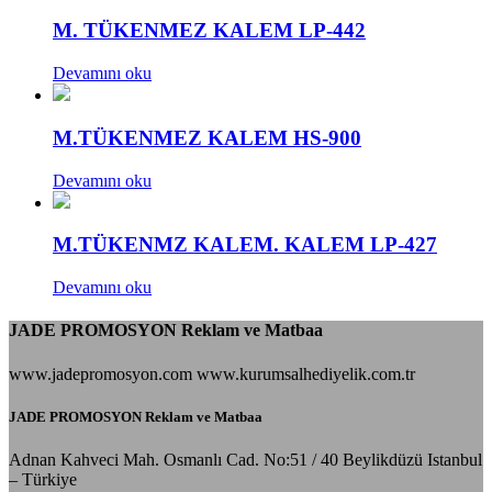
M. TÜKENMEZ KALEM LP-442
Devamını oku
M.TÜKENMEZ KALEM HS-900
Devamını oku
M.TÜKENMZ KALEM. KALEM LP-427
Devamını oku
JADE PROMOSYON Reklam ve Matbaa
www.jadepromosyon.com www.kurumsalhediyelik.com.tr
JADE PROMOSYON Reklam ve Matbaa
Adnan Kahveci Mah. Osmanlı Cad. No:51 / 40 Beylikdüzü Istanbul
– Türkiye