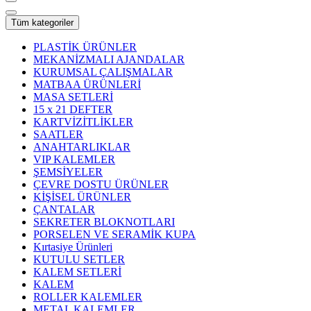
Tüm kategoriler
PLASTİK ÜRÜNLER
MEKANİZMALI AJANDALAR
KURUMSAL ÇALIŞMALAR
MATBAA ÜRÜNLERİ
MASA SETLERİ
15 x 21 DEFTER
KARTVİZİTLİKLER
SAATLER
ANAHTARLIKLAR
VIP KALEMLER
ŞEMSİYELER
ÇEVRE DOSTU ÜRÜNLER
KİŞİSEL ÜRÜNLER
ÇANTALAR
SEKRETER BLOKNOTLARI
PORSELEN VE SERAMİK KUPA
Kırtasiye Ürünleri
KUTULU SETLER
KALEM SETLERİ
KALEM
ROLLER KALEMLER
METAL KALEMLER