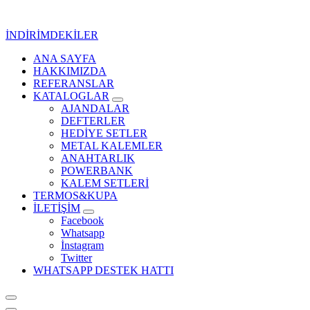
İçeriğe
geç
İNDİRİMDEKİLER
ANA SAYFA
Kurumsal Promosyon-Hediyelik
HAKKIMIZDA
REFERANSLAR
KATALOGLAR
AJANDALAR
DEFTERLER
HEDİYE SETLER
METAL KALEMLER
ANAHTARLIK
POWERBANK
KALEM SETLERİ
TERMOS&KUPA
İLETİŞİM
Facebook
Whatsapp
İnstagram
Twitter
WHATSAPP DESTEK HATTI
Kurumsal Promosyon-Hediyelik