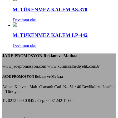
M. TÜKENMEZ KALEM AS-370
Devamını oku
M. TÜKENMEZ KALEM LP-442
Devamını oku
JADE PROMOSYON Reklam ve Matbaa
www.jadepromosyon.com www.kurumsalhediyelik.com.tr
JADE PROMOSYON Reklam ve Matbaa
Adnan Kahveci Mah. Osmanlı Cad. No:51 / 40 Beylikdüzü Istanbul
– Türkiye
T : 0212 999 0 845 / Cep: 0507 242 11 60