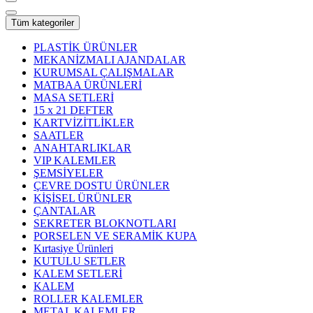
Tüm kategoriler
PLASTİK ÜRÜNLER
MEKANİZMALI AJANDALAR
KURUMSAL ÇALIŞMALAR
MATBAA ÜRÜNLERİ
MASA SETLERİ
15 x 21 DEFTER
KARTVİZİTLİKLER
SAATLER
ANAHTARLIKLAR
VIP KALEMLER
ŞEMSİYELER
ÇEVRE DOSTU ÜRÜNLER
KİŞİSEL ÜRÜNLER
ÇANTALAR
SEKRETER BLOKNOTLARI
PORSELEN VE SERAMİK KUPA
Kırtasiye Ürünleri
KUTULU SETLER
KALEM SETLERİ
KALEM
ROLLER KALEMLER
METAL KALEMLER