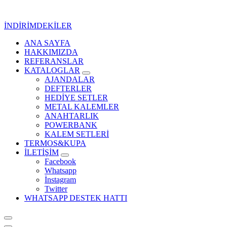
İçeriğe
geç
İNDİRİMDEKİLER
ANA SAYFA
Kurumsal Promosyon-Hediyelik
HAKKIMIZDA
REFERANSLAR
KATALOGLAR
AJANDALAR
DEFTERLER
HEDİYE SETLER
METAL KALEMLER
ANAHTARLIK
POWERBANK
KALEM SETLERİ
TERMOS&KUPA
İLETİŞİM
Facebook
Whatsapp
İnstagram
Twitter
WHATSAPP DESTEK HATTI
Kurumsal Promosyon-Hediyelik