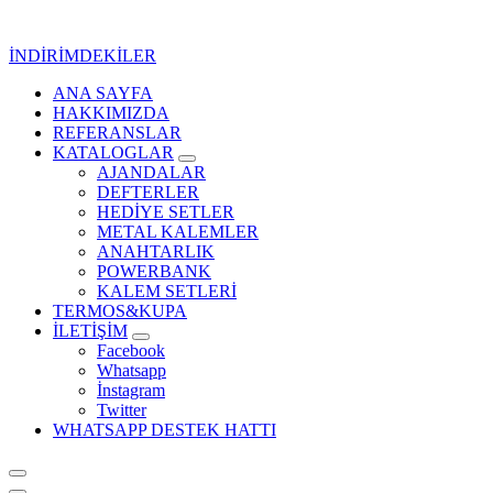
İçeriğe
geç
İNDİRİMDEKİLER
ANA SAYFA
Kurumsal Promosyon-Hediyelik
HAKKIMIZDA
REFERANSLAR
KATALOGLAR
AJANDALAR
DEFTERLER
HEDİYE SETLER
METAL KALEMLER
ANAHTARLIK
POWERBANK
KALEM SETLERİ
TERMOS&KUPA
İLETİŞİM
Facebook
Whatsapp
İnstagram
Twitter
WHATSAPP DESTEK HATTI
Kurumsal Promosyon-Hediyelik