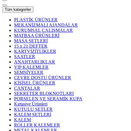
Tüm kategoriler
PLASTİK ÜRÜNLER
MEKANİZMALI AJANDALAR
KURUMSAL ÇALIŞMALAR
MATBAA ÜRÜNLERİ
MASA SETLERİ
15 x 21 DEFTER
KARTVİZİTLİKLER
SAATLER
ANAHTARLIKLAR
VIP KALEMLER
ŞEMSİYELER
ÇEVRE DOSTU ÜRÜNLER
KİŞİSEL ÜRÜNLER
ÇANTALAR
SEKRETER BLOKNOTLARI
PORSELEN VE SERAMİK KUPA
Kırtasiye Ürünleri
KUTULU SETLER
KALEM SETLERİ
KALEM
ROLLER KALEMLER
METAL KALEMLER