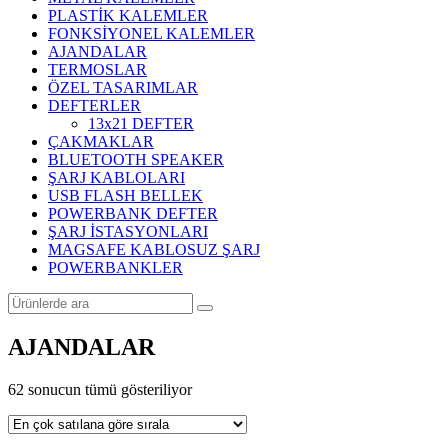
PLASTİK KALEMLER
FONKSİYONEL KALEMLER
AJANDALAR
TERMOSLAR
ÖZEL TASARIMLAR
DEFTERLER
13x21 DEFTER
ÇAKMAKLAR
BLUETOOTH SPEAKER
ŞARJ KABLOLARI
USB FLASH BELLEK
POWERBANK DEFTER
ŞARJ İSTASYONLARI
MAGSAFE KABLOSUZ ŞARJ
POWERBANKLER
AJANDALAR
Popülerliğe
62 sonucun tümü gösteriliyor
göre
sıralandı