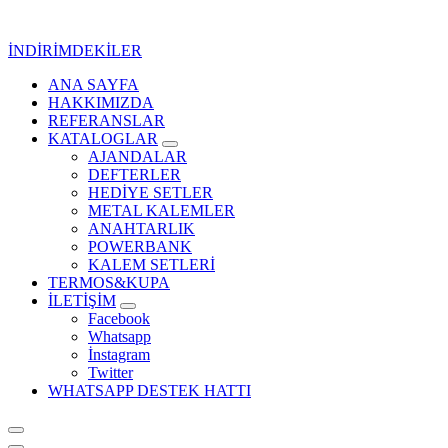
İçeriğe
geç
İNDİRİMDEKİLER
ANA SAYFA
Kurumsal Promosyon-Hediyelik
HAKKIMIZDA
REFERANSLAR
KATALOGLAR
AJANDALAR
DEFTERLER
HEDİYE SETLER
METAL KALEMLER
ANAHTARLIK
POWERBANK
KALEM SETLERİ
TERMOS&KUPA
İLETİŞİM
Facebook
Whatsapp
İnstagram
Twitter
WHATSAPP DESTEK HATTI
Kurumsal Promosyon-Hediyelik