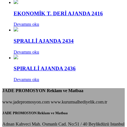
EKONOMİK T. DERİ AJANDA 2416
Devamını oku
SPRALLİ AJANDA 2434
Devamını oku
SPIRALLİ AJANDA 2436
Devamını oku
JADE PROMOSYON Reklam ve Matbaa
www.jadepromosyon.com www.kurumsalhediyelik.com.tr
JADE PROMOSYON Reklam ve Matbaa
Adnan Kahveci Mah. Osmanlı Cad. No:51 / 40 Beylikdüzü Istanbul