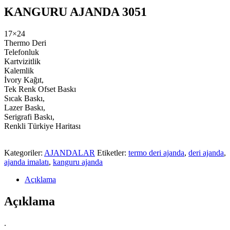
KANGURU AJANDA 3051
17×24
Thermo Deri
Telefonluk
Kartvizitlik
Kalemlik
İvory Kağıt,
Tek Renk Ofset Baskı
Sıcak Baskı,
Lazer Baskı,
Serigrafi Baskı,
Renkli Türkiye Haritası
Kategoriler:
AJANDALAR
Etiketler:
termo deri ajanda
,
deri ajanda
,
ajanda imalatı
,
kanguru ajanda
Açıklama
Açıklama
.