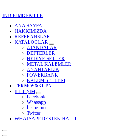
İçeriğe
geç
İNDİRİMDEKİLER
ANA SAYFA
Kurumsal Promosyon-Hediyelik
HAKKIMIZDA
REFERANSLAR
KATALOGLAR
AJANDALAR
DEFTERLER
HEDİYE SETLER
METAL KALEMLER
ANAHTARLIK
POWERBANK
KALEM SETLERİ
TERMOS&KUPA
İLETİŞİM
Facebook
Whatsapp
İnstagram
Twitter
WHATSAPP DESTEK HATTI
Kurumsal Promosyon-Hediyelik