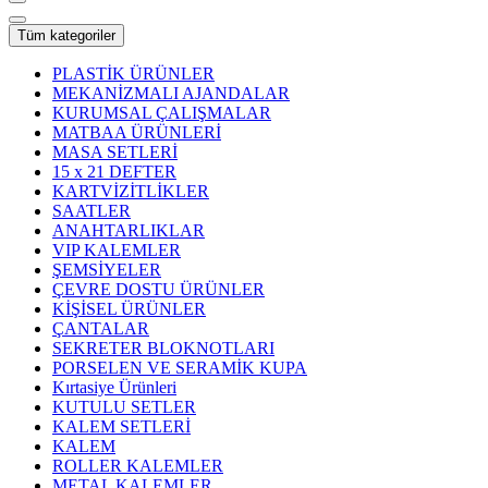
Tüm kategoriler
PLASTİK ÜRÜNLER
MEKANİZMALI AJANDALAR
KURUMSAL ÇALIŞMALAR
MATBAA ÜRÜNLERİ
MASA SETLERİ
15 x 21 DEFTER
KARTVİZİTLİKLER
SAATLER
ANAHTARLIKLAR
VIP KALEMLER
ŞEMSİYELER
ÇEVRE DOSTU ÜRÜNLER
KİŞİSEL ÜRÜNLER
ÇANTALAR
SEKRETER BLOKNOTLARI
PORSELEN VE SERAMİK KUPA
Kırtasiye Ürünleri
KUTULU SETLER
KALEM SETLERİ
KALEM
ROLLER KALEMLER
METAL KALEMLER