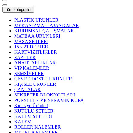
Tüm kategoriler
PLASTİK ÜRÜNLER
MEKANİZMALI AJANDALAR
KURUMSAL ÇALIŞMALAR
MATBAA ÜRÜNLERİ
MASA SETLERİ
15 x 21 DEFTER
KARTVİZİTLİKLER
SAATLER
ANAHTARLIKLAR
VIP KALEMLER
ŞEMSİYELER
ÇEVRE DOSTU ÜRÜNLER
KİŞİSEL ÜRÜNLER
ÇANTALAR
SEKRETER BLOKNOTLARI
PORSELEN VE SERAMİK KUPA
Kırtasiye Ürünleri
KUTULU SETLER
KALEM SETLERİ
KALEM
ROLLER KALEMLER
METAL KALEMLER