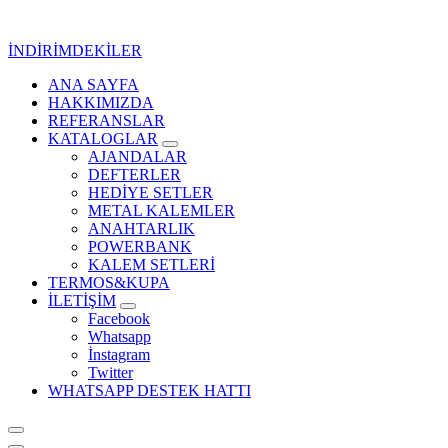
İçeriğe
geç
İNDİRİMDEKİLER
ANA SAYFA
Kurumsal Promosyon-Hediyelik
HAKKIMIZDA
REFERANSLAR
KATALOGLAR
AJANDALAR
DEFTERLER
HEDİYE SETLER
METAL KALEMLER
ANAHTARLIK
POWERBANK
KALEM SETLERİ
TERMOS&KUPA
İLETİŞİM
Facebook
Whatsapp
İnstagram
Twitter
WHATSAPP DESTEK HATTI
Kurumsal Promosyon-Hediyelik