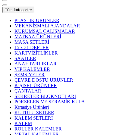
Tüm kategoriler
PLASTİK ÜRÜNLER
MEKANİZMALI AJANDALAR
KURUMSAL ÇALIŞMALAR
MATBAA ÜRÜNLERİ
MASA SETLERİ
15 x 21 DEFTER
KARTVİZİTLİKLER
SAATLER
ANAHTARLIKLAR
VIP KALEMLER
ŞEMSİYELER
ÇEVRE DOSTU ÜRÜNLER
KİŞİSEL ÜRÜNLER
ÇANTALAR
SEKRETER BLOKNOTLARI
PORSELEN VE SERAMİK KUPA
Kırtasiye Ürünleri
KUTULU SETLER
KALEM SETLERİ
KALEM
ROLLER KALEMLER
METAL KALEMLER