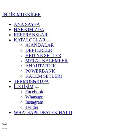
İçeriğe
geç
İNDİRİMDEKİLER
ANA SAYFA
Kurumsal Promosyon-Hediyelik
HAKKIMIZDA
REFERANSLAR
KATALOGLAR
AJANDALAR
DEFTERLER
HEDİYE SETLER
METAL KALEMLER
ANAHTARLIK
POWERBANK
KALEM SETLERİ
TERMOS&KUPA
İLETİŞİM
Facebook
Whatsapp
İnstagram
Twitter
WHATSAPP DESTEK HATTI
Kurumsal Promosyon-Hediyelik