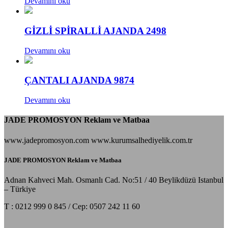
Devamını oku
GİZLİ SPİRALLİ AJANDA 2498
Devamını oku
ÇANTALI AJANDA 9874
Devamını oku
JADE PROMOSYON Reklam ve Matbaa
www.jadepromosyon.com www.kurumsalhediyelik.com.tr
JADE PROMOSYON Reklam ve Matbaa
Adnan Kahveci Mah. Osmanlı Cad. No:51 / 40 Beylikdüzü Istanbul
– Türkiye
T : 0212 999 0 845 / Cep: 0507 242 11 60