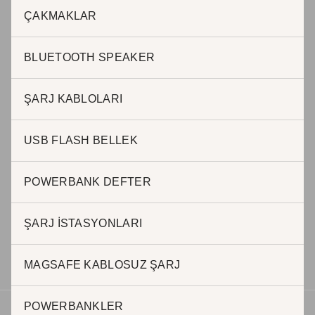
JADE PROMOSYON Reklam ve Matbaa
ÇAKMAKLAR
Adnan Kahveci Mah. Osmanlı Cad. No:51 / 40 Beylikdüzü
Istanbul – Türkiye
BLUETOOTH SPEAKER
T : 0212 999 0 845 / Cep: 0507 242 11 60
ŞARJ KABLOLARI
USB FLASH BELLEK
BURSA OFİS
POWERBANK DEFTER
Halil AKKAR
0 505 623 63 57
ŞARJ İSTASYONLARI
h.akkar@jadepromosyon.com
bursa@kurumsalhediyelik.com.tr
MAGSAFE KABLOSUZ ŞARJ
POWERBANKLER