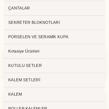
.
ÇANTALAR
SEKRETER BLOKNOTLARI
PORSELEN VE SERAMİK KUPA
İlgili ürünler
Kırtasiye Ürünleri
TERMO DERİ LUX
SPİRALLİ AJANDA
KUTULU SETLER
AJANDA 8235
2432
KALEM SETLERİ
KALEM
TERMO DERİ
EKONOMİK T. DERİ
ROLLER KALEMLER