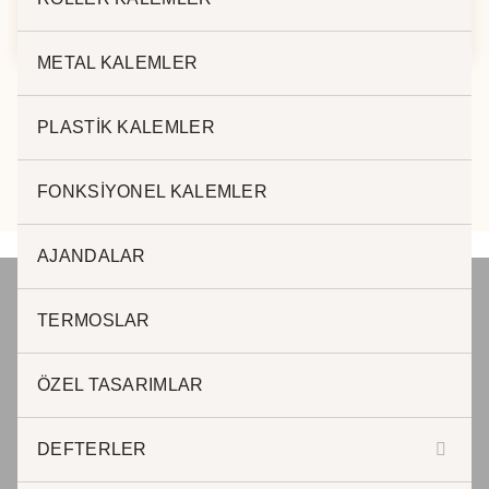
AJANDA 8237
AJANDA 2422
METAL KALEMLER
PLASTİK KALEMLER
FONKSİYONEL KALEMLER
AJANDALAR
TERMOSLAR
JADE PROMOSYON Reklam ve Matbaa
ÖZEL TASARIMLAR
www.jadepromosyon.com www.kurumsalhediyelik.com.tr
DEFTERLER