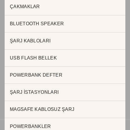
JADE PROMOSYON Reklam ve Matbaa
ÇAKMAKLAR
Adnan Kahveci Mah. Osmanlı Cad. No:51 / 40 Beylikdüzü
Istanbul – Türkiye
BLUETOOTH SPEAKER
T : 0212 999 0 845 / Cep: 0507 242 11 60
ŞARJ KABLOLARI
USB FLASH BELLEK
BURSA OFİS
POWERBANK DEFTER
Halil AKKAR
0 505 623 63 57
ŞARJ İSTASYONLARI
h.akkar@jadepromosyon.com
bursa@kurumsalhediyelik.com.tr
MAGSAFE KABLOSUZ ŞARJ
POWERBANKLER