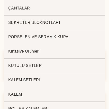
.
ÇANTALAR
SEKRETER BLOKNOTLARI
PORSELEN VE SERAMİK KUPA
İlgili ürünler
Kırtasiye Ürünleri
ÇANTALI AJANDA
GİZLİ SPİRALLİ
KUTULU SETLER
9871
AJANDA 2492
KALEM SETLERİ
KALEM
ÇANTALI AJANDA
T.DERİ LUX AJANDA
ROLLER KALEMLER