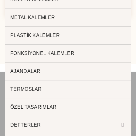
8875
8233
METAL KALEMLER
PLASTİK KALEMLER
FONKSİYONEL KALEMLER
AJANDALAR
TERMOSLAR
JADE PROMOSYON Reklam ve Matbaa
ÖZEL TASARIMLAR
www.jadepromosyon.com www.kurumsalhediyelik.com.tr
DEFTERLER