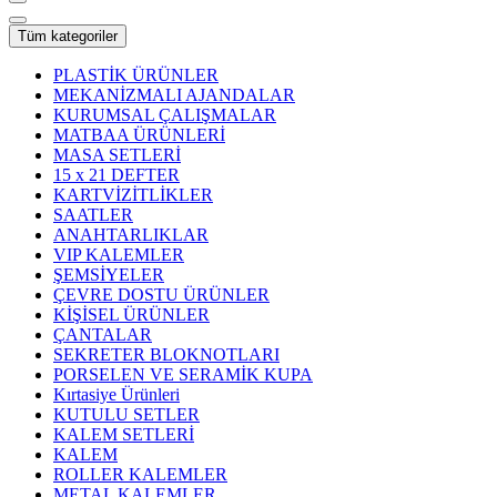
Tüm kategoriler
PLASTİK ÜRÜNLER
MEKANİZMALI AJANDALAR
KURUMSAL ÇALIŞMALAR
MATBAA ÜRÜNLERİ
MASA SETLERİ
15 x 21 DEFTER
KARTVİZİTLİKLER
SAATLER
ANAHTARLIKLAR
VIP KALEMLER
ŞEMSİYELER
ÇEVRE DOSTU ÜRÜNLER
KİŞİSEL ÜRÜNLER
ÇANTALAR
SEKRETER BLOKNOTLARI
PORSELEN VE SERAMİK KUPA
Kırtasiye Ürünleri
KUTULU SETLER
KALEM SETLERİ
KALEM
ROLLER KALEMLER
METAL KALEMLER