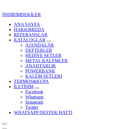
İçeriğe
geç
İNDİRİMDEKİLER
ANA SAYFA
Kurumsal Promosyon-Hediyelik
HAKKIMIZDA
REFERANSLAR
KATALOGLAR
AJANDALAR
DEFTERLER
HEDİYE SETLER
METAL KALEMLER
ANAHTARLIK
POWERBANK
KALEM SETLERİ
TERMOS&KUPA
İLETİŞİM
Facebook
Whatsapp
İnstagram
Twitter
WHATSAPP DESTEK HATTI
Kurumsal Promosyon-Hediyelik