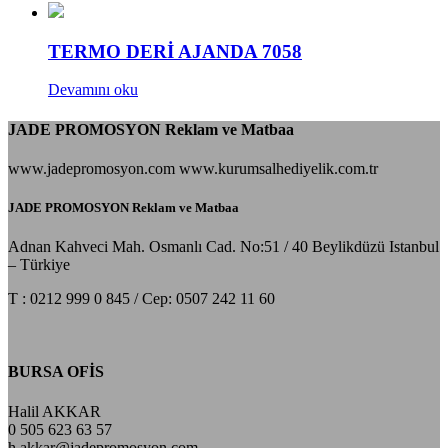
TERMO DERİ AJANDA 7058
Devamını oku
JADE PROMOSYON Reklam ve Matbaa
www.jadepromosyon.com www.kurumsalhediyelik.com.tr
JADE PROMOSYON Reklam ve Matbaa
Adnan Kahveci Mah. Osmanlı Cad. No:51 / 40 Beylikdüzü Istanbul
– Türkiye
T : 0212 999 0 845 / Cep: 0507 242 11 60
BURSA OFİS
Halil AKKAR
0 505 623 63 57
h.akkar@jadepromosyon.com