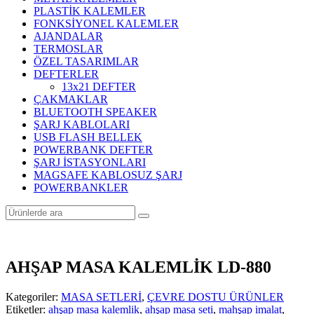
PLASTİK KALEMLER
FONKSİYONEL KALEMLER
AJANDALAR
TERMOSLAR
ÖZEL TASARIMLAR
DEFTERLER
13x21 DEFTER
ÇAKMAKLAR
BLUETOOTH SPEAKER
ŞARJ KABLOLARI
USB FLASH BELLEK
POWERBANK DEFTER
ŞARJ İSTASYONLARI
MAGSAFE KABLOSUZ ŞARJ
POWERBANKLER
AHŞAP MASA KALEMLİK LD-880
Kategoriler:
MASA SETLERİ
,
ÇEVRE DOSTU ÜRÜNLER
Etiketler:
ahşap masa kalemlik
,
ahşap masa seti
,
mahşap imalat
,