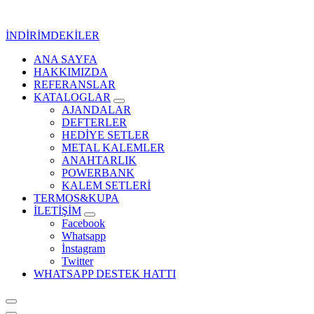
İçeriğe
geç
İNDİRİMDEKİLER
ANA SAYFA
Kurumsal Promosyon-Hediyelik
HAKKIMIZDA
REFERANSLAR
KATALOGLAR
AJANDALAR
DEFTERLER
HEDİYE SETLER
METAL KALEMLER
ANAHTARLIK
POWERBANK
KALEM SETLERİ
TERMOS&KUPA
İLETİŞİM
Facebook
Whatsapp
İnstagram
Twitter
WHATSAPP DESTEK HATTI
Kurumsal Promosyon-Hediyelik