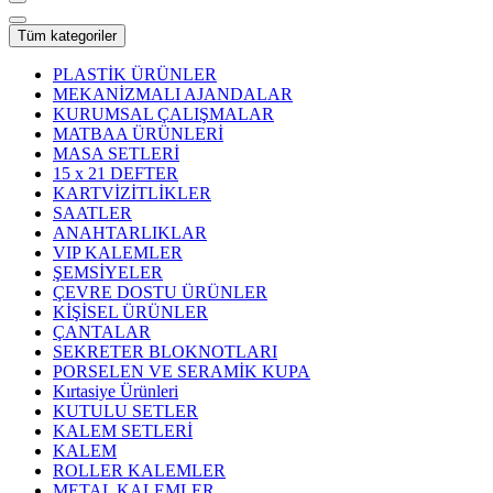
Tüm kategoriler
PLASTİK ÜRÜNLER
MEKANİZMALI AJANDALAR
KURUMSAL ÇALIŞMALAR
MATBAA ÜRÜNLERİ
MASA SETLERİ
15 x 21 DEFTER
KARTVİZİTLİKLER
SAATLER
ANAHTARLIKLAR
VIP KALEMLER
ŞEMSİYELER
ÇEVRE DOSTU ÜRÜNLER
KİŞİSEL ÜRÜNLER
ÇANTALAR
SEKRETER BLOKNOTLARI
PORSELEN VE SERAMİK KUPA
Kırtasiye Ürünleri
KUTULU SETLER
KALEM SETLERİ
KALEM
ROLLER KALEMLER
METAL KALEMLER