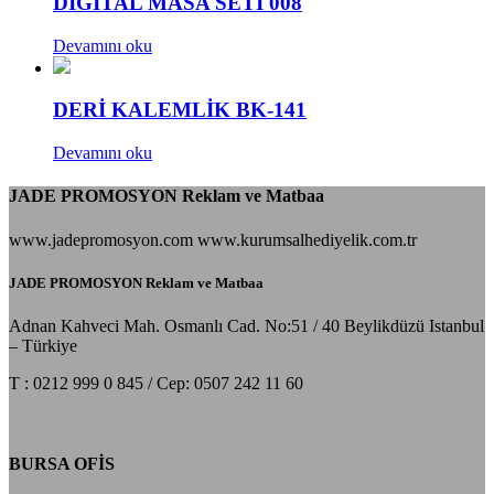
DİGİTAL MASA SETİ 008
Devamını oku
DERİ KALEMLİK BK-141
Devamını oku
JADE PROMOSYON Reklam ve Matbaa
www.jadepromosyon.com www.kurumsalhediyelik.com.tr
JADE PROMOSYON Reklam ve Matbaa
Adnan Kahveci Mah. Osmanlı Cad. No:51 / 40 Beylikdüzü Istanbul
– Türkiye
T : 0212 999 0 845 / Cep: 0507 242 11 60
BURSA OFİS