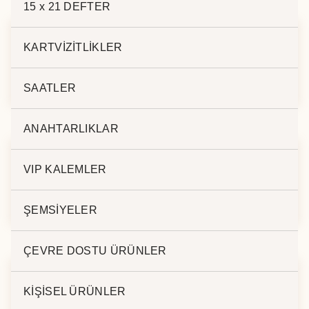
15 x 21 DEFTER
KARTVİZİTLİKLER
AHŞAP MASA
AHŞAP MASA
KALEMLİK LD-880
KALEMLİK LD-820
SAATLER
ANAHTARLIKLAR
VIP KALEMLER
AHŞAP MASA
AHŞAP MASA
KALEMLİK LD-830
KALEMLİK LD-850
ŞEMSİYELER
ÇEVRE DOSTU ÜRÜNLER
KİŞİSEL ÜRÜNLER
AHŞAP MASA
AHŞAP MASA