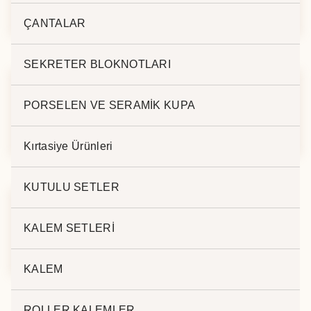
KALEMLİK EK-240
KALEMLİK EK-250
ÇANTALAR
SEKRETER BLOKNOTLARI
PORSELEN VE SERAMİK KUPA
AHŞAP MASA
AHŞAP MASA
KALEMLİK AP-008
KALEMLİK AP-007
Kırtasiye Ürünleri
KUTULU SETLER
KALEM SETLERİ
AHŞAP MASA
KALEMLİK BK-200
KALEM
ROLLER KALEMLER