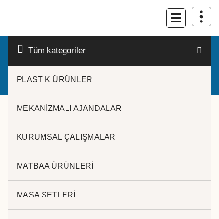
İçeriğe
geç
Kurumsal Promosyon-Hediyelik
Tüm kategoriler
PLASTİK ÜRÜNLER
MEKANİZMALI AJANDALAR
KURUMSAL ÇALIŞMALAR
masa kalmliği
MATBAA ÜRÜNLERİ
Popülerliğe
9 sonucun tümü gösteriliyor
göre
MASA SETLERİ
sıralandı