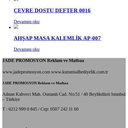
ÇEVRE DOSTU DEFTER 0016
Devamını oku
AHŞAP MASA KALEMLİK AP-007
Devamını oku
JADE PROMOSYON Reklam ve Matbaa
www.jadepromosyon.com www.kurumsalhediyelik.com.tr
JADE PROMOSYON Reklam ve Matbaa
Adnan Kahveci Mah. Osmanlı Cad. No:51 / 40 Beylikdüzü Istanbul
– Türkiye
T : 0212 999 0 845 / Cep: 0507 242 11 60