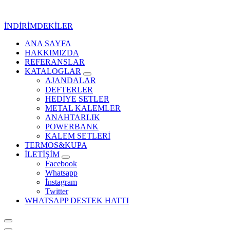
İçeriğe
geç
İNDİRİMDEKİLER
ANA SAYFA
Kurumsal Promosyon-Hediyelik
HAKKIMIZDA
REFERANSLAR
KATALOGLAR
AJANDALAR
DEFTERLER
HEDİYE SETLER
METAL KALEMLER
ANAHTARLIK
POWERBANK
KALEM SETLERİ
TERMOS&KUPA
İLETİŞİM
Facebook
Whatsapp
İnstagram
Twitter
WHATSAPP DESTEK HATTI
Kurumsal Promosyon-Hediyelik