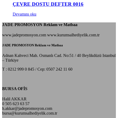
ÇEVRE DOSTU DEFTER 0016
Devamını oku
JADE PROMOSYON Reklam ve Matbaa
www.jadepromosyon.com www.kurumsalhediyelik.com.tr
JADE PROMOSYON Reklam ve Matbaa
Adnan Kahveci Mah. Osmanlı Cad. No:51 / 40 Beylikdüzü Istanbul
– Türkiye
T : 0212 999 0 845 / Cep: 0507 242 11 60
BURSA OFİS
Halil AKKAR
0 505 623 63 57
h.akkar@jadepromosyon.com
bursa@kurumsalhediyelik.com.tr