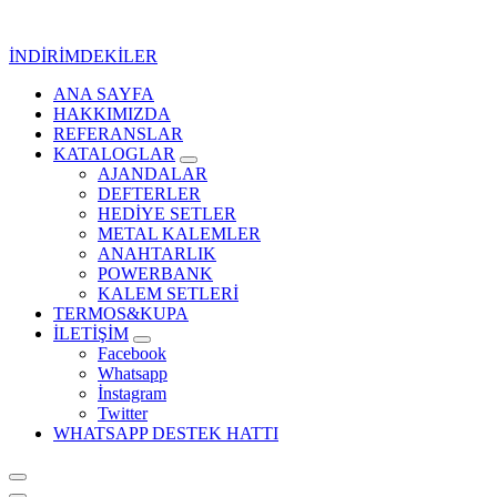
İçeriğe
geç
İNDİRİMDEKİLER
ANA SAYFA
Kurumsal Promosyon-Hediyelik
HAKKIMIZDA
REFERANSLAR
KATALOGLAR
AJANDALAR
DEFTERLER
HEDİYE SETLER
METAL KALEMLER
ANAHTARLIK
POWERBANK
KALEM SETLERİ
TERMOS&KUPA
İLETİŞİM
Facebook
Whatsapp
İnstagram
Twitter
WHATSAPP DESTEK HATTI
Kurumsal Promosyon-Hediyelik