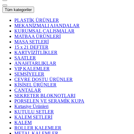
Tüm kategoriler
PLASTİK ÜRÜNLER
MEKANİZMALI AJANDALAR
KURUMSAL ÇALIŞMALAR
MATBAA ÜRÜNLERİ
MASA SETLERİ
15 x 21 DEFTER
KARTVİZİTLİKLER
SAATLER
ANAHTARLIKLAR
VIP KALEMLER
ŞEMSİYELER
ÇEVRE DOSTU ÜRÜNLER
KİŞİSEL ÜRÜNLER
ÇANTALAR
SEKRETER BLOKNOTLARI
PORSELEN VE SERAMİK KUPA
Kırtasiye Ürünleri
KUTULU SETLER
KALEM SETLERİ
KALEM
ROLLER KALEMLER
METAL KALEMLER