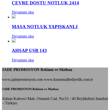
ÇEVRE DOSTU NOTLUK 2414
Devamını oku
MASA NOTLUK YAPIŞKANLI
Devamını oku
AHŞAP USB 143
Devamını oku
JADE PROMOSYON Reklam ve Matbaa
www.jadepromosyon.com www.kurumsalhediyelik.com.tr
JADE PROMOSYON Reklam ve Matbaa
Adnan Kahveci Mah. Osmanlı Cad. No:51 / 40 Beylikdüzü Istanbul
– Türkiye