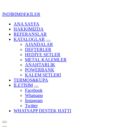
İçeriğe
geç
İNDİRİMDEKİLER
ANA SAYFA
Kurumsal Promosyon-Hediyelik
HAKKIMIZDA
REFERANSLAR
KATALOGLAR
AJANDALAR
DEFTERLER
HEDİYE SETLER
METAL KALEMLER
ANAHTARLIK
POWERBANK
KALEM SETLERİ
TERMOS&KUPA
İLETİŞİM
Facebook
Whatsapp
İnstagram
Twitter
WHATSAPP DESTEK HATTI
Kurumsal Promosyon-Hediyelik