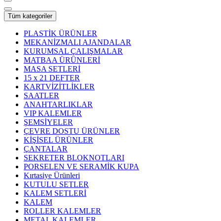
Tüm kategoriler
PLASTİK ÜRÜNLER
MEKANİZMALI AJANDALAR
KURUMSAL ÇALIŞMALAR
MATBAA ÜRÜNLERİ
MASA SETLERİ
15 x 21 DEFTER
KARTVİZİTLİKLER
SAATLER
ANAHTARLIKLAR
VIP KALEMLER
ŞEMSİYELER
ÇEVRE DOSTU ÜRÜNLER
KİŞİSEL ÜRÜNLER
ÇANTALAR
SEKRETER BLOKNOTLARI
PORSELEN VE SERAMİK KUPA
Kırtasiye Ürünleri
KUTULU SETLER
KALEM SETLERİ
KALEM
ROLLER KALEMLER
METAL KALEMLER