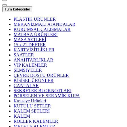
Tüm kategoriler
PLASTİK ÜRÜNLER
MEKANİZMALI AJANDALAR
KURUMSAL ÇALIŞMALAR
MATBAA ÜRÜNLERİ
MASA SETLERİ
15 x 21 DEFTER
KARTVİZİTLİKLER
SAATLER
ANAHTARLIKLAR
VIP KALEMLER
ŞEMSİYELER
ÇEVRE DOSTU ÜRÜNLER
KİŞİSEL ÜRÜNLER
ÇANTALAR
SEKRETER BLOKNOTLARI
PORSELEN VE SERAMİK KUPA
Kırtasiye Ürünleri
KUTULU SETLER
KALEM SETLERİ
KALEM
ROLLER KALEMLER
METAL KALEMLER