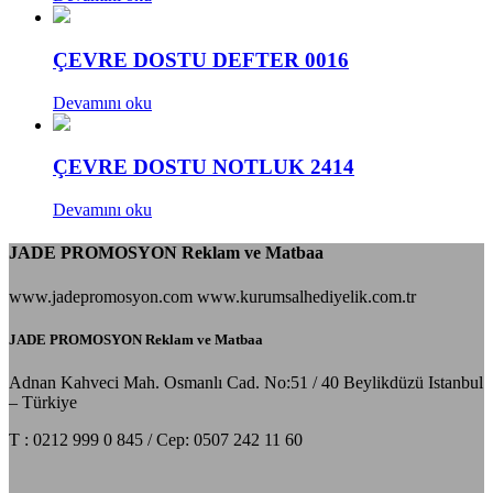
ÇEVRE DOSTU DEFTER 0016
Devamını oku
ÇEVRE DOSTU NOTLUK 2414
Devamını oku
JADE PROMOSYON Reklam ve Matbaa
www.jadepromosyon.com www.kurumsalhediyelik.com.tr
JADE PROMOSYON Reklam ve Matbaa
Adnan Kahveci Mah. Osmanlı Cad. No:51 / 40 Beylikdüzü Istanbul
– Türkiye
T : 0212 999 0 845 / Cep: 0507 242 11 60