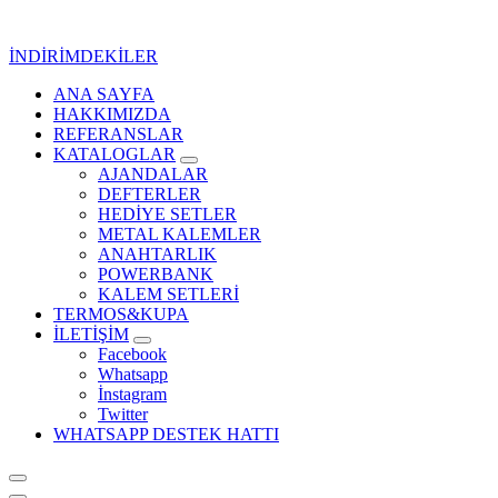
İçeriğe
geç
İNDİRİMDEKİLER
ANA SAYFA
Kurumsal Promosyon-Hediyelik
HAKKIMIZDA
REFERANSLAR
KATALOGLAR
AJANDALAR
DEFTERLER
HEDİYE SETLER
METAL KALEMLER
ANAHTARLIK
POWERBANK
KALEM SETLERİ
TERMOS&KUPA
İLETİŞİM
Facebook
Whatsapp
İnstagram
Twitter
WHATSAPP DESTEK HATTI
Kurumsal Promosyon-Hediyelik