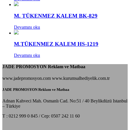
M. TÜKENMEZ KALEM BK-829
Devamını oku
M.TÜKENMEZ KALEM HS-1219
Devamını oku
JADE PROMOSYON Reklam ve Matbaa
www.jadepromosyon.com www.kurumsalhediyelik.com.tr
JADE PROMOSYON Reklam ve Matbaa
Adnan Kahveci Mah. Osmanlı Cad. No:51 / 40 Beylikdüzü Istanbul
– Türkiye
T : 0212 999 0 845 / Cep: 0507 242 11 60