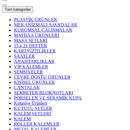
Tüm kategoriler
PLASTİK ÜRÜNLER
MEKANİZMALI AJANDALAR
KURUMSAL ÇALIŞMALAR
MATBAA ÜRÜNLERİ
MASA SETLERİ
15 x 21 DEFTER
KARTVİZİTLİKLER
SAATLER
ANAHTARLIKLAR
VIP KALEMLER
ŞEMSİYELER
ÇEVRE DOSTU ÜRÜNLER
KİŞİSEL ÜRÜNLER
ÇANTALAR
SEKRETER BLOKNOTLARI
PORSELEN VE SERAMİK KUPA
Kırtasiye Ürünleri
KUTULU SETLER
KALEM SETLERİ
KALEM
ROLLER KALEMLER
METAL KALEMLER