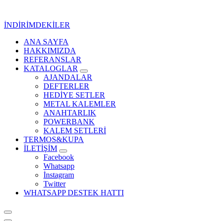
İçeriğe
geç
İNDİRİMDEKİLER
ANA SAYFA
Kurumsal Promosyon-Hediyelik
HAKKIMIZDA
REFERANSLAR
KATALOGLAR
AJANDALAR
DEFTERLER
HEDİYE SETLER
METAL KALEMLER
ANAHTARLIK
POWERBANK
KALEM SETLERİ
TERMOS&KUPA
İLETİŞİM
Facebook
Whatsapp
İnstagram
Twitter
WHATSAPP DESTEK HATTI
Kurumsal Promosyon-Hediyelik