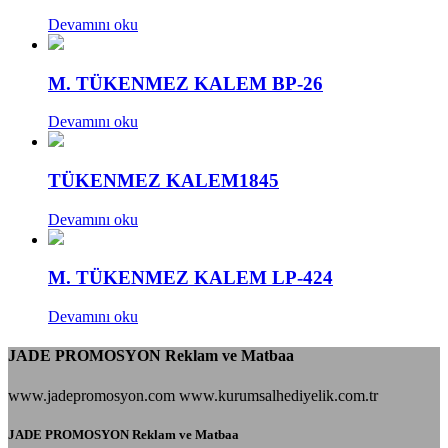
Devamını oku
M. TÜKENMEZ KALEM BP-26
Devamını oku
TÜKENMEZ KALEM1845
Devamını oku
M. TÜKENMEZ KALEM LP-424
Devamını oku
JADE PROMOSYON Reklam ve Matbaa
www.jadepromosyon.com www.kurumsalhediyelik.com.tr
JADE PROMOSYON Reklam ve Matbaa