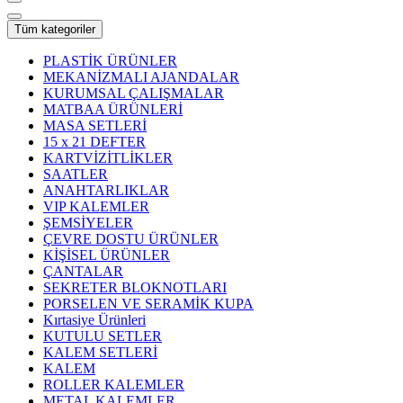
Tüm kategoriler
PLASTİK ÜRÜNLER
MEKANİZMALI AJANDALAR
KURUMSAL ÇALIŞMALAR
MATBAA ÜRÜNLERİ
MASA SETLERİ
15 x 21 DEFTER
KARTVİZİTLİKLER
SAATLER
ANAHTARLIKLAR
VIP KALEMLER
ŞEMSİYELER
ÇEVRE DOSTU ÜRÜNLER
KİŞİSEL ÜRÜNLER
ÇANTALAR
SEKRETER BLOKNOTLARI
PORSELEN VE SERAMİK KUPA
Kırtasiye Ürünleri
KUTULU SETLER
KALEM SETLERİ
KALEM
ROLLER KALEMLER
METAL KALEMLER