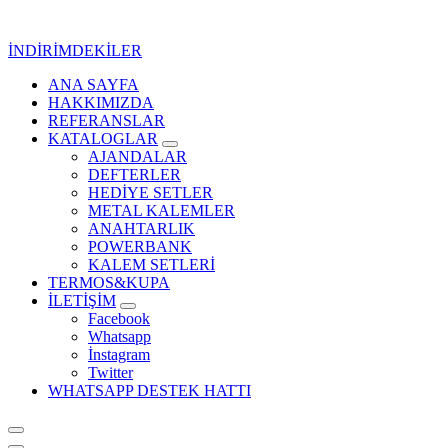
İçeriğe
geç
İNDİRİMDEKİLER
ANA SAYFA
Kurumsal Promosyon-Hediyelik
HAKKIMIZDA
REFERANSLAR
KATALOGLAR
AJANDALAR
DEFTERLER
HEDİYE SETLER
METAL KALEMLER
ANAHTARLIK
POWERBANK
KALEM SETLERİ
TERMOS&KUPA
İLETİŞİM
Facebook
Whatsapp
İnstagram
Twitter
WHATSAPP DESTEK HATTI
Kurumsal Promosyon-Hediyelik