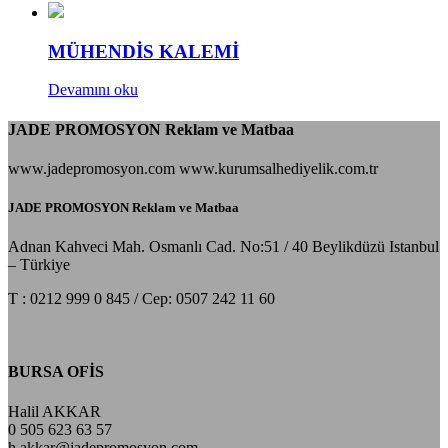
MÜHENDİS KALEMİ
Devamını oku
JADE PROMOSYON Reklam ve Matbaa
www.jadepromosyon.com www.kurumsalhediyelik.com.tr
JADE PROMOSYON Reklam ve Matbaa
Adnan Kahveci Mah. Osmanlı Cad. No:51 / 40 Beylikdüzü Istanbul
– Türkiye
T : 0212 999 0 845 / Cep: 0507 242 11 60
BURSA OFİS
Halil AKKAR
0 505 623 63 57
h.akkar@jadepromosyon.com