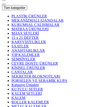
Tüm kategoriler
PLASTİK ÜRÜNLER
MEKANİZMALI AJANDALAR
KURUMSAL ÇALIŞMALAR
MATBAA ÜRÜNLERİ
MASA SETLERİ
15 x 21 DEFTER
KARTVİZİTLİKLER
SAATLER
ANAHTARLIKLAR
VIP KALEMLER
ŞEMSİYELER
ÇEVRE DOSTU ÜRÜNLER
KİŞİSEL ÜRÜNLER
ÇANTALAR
SEKRETER BLOKNOTLARI
PORSELEN VE SERAMİK KUPA
Kırtasiye Ürünleri
KUTULU SETLER
KALEM SETLERİ
KALEM
ROLLER KALEMLER
METAL KALEMLER