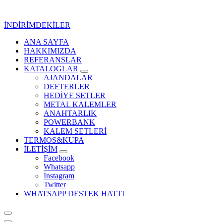
İçeriğe
geç
İNDİRİMDEKİLER
ANA SAYFA
Kurumsal Promosyon-Hediyelik
HAKKIMIZDA
REFERANSLAR
KATALOGLAR
AJANDALAR
DEFTERLER
HEDİYE SETLER
METAL KALEMLER
ANAHTARLIK
POWERBANK
KALEM SETLERİ
TERMOS&KUPA
İLETİŞİM
Facebook
Whatsapp
İnstagram
Twitter
WHATSAPP DESTEK HATTI
Kurumsal Promosyon-Hediyelik