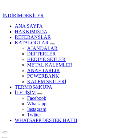
İçeriğe
geç
İNDİRİMDEKİLER
ANA SAYFA
Kurumsal Promosyon-Hediyelik
HAKKIMIZDA
REFERANSLAR
KATALOGLAR
AJANDALAR
DEFTERLER
HEDİYE SETLER
METAL KALEMLER
ANAHTARLIK
POWERBANK
KALEM SETLERİ
TERMOS&KUPA
İLETİŞİM
Facebook
Whatsapp
İnstagram
Twitter
WHATSAPP DESTEK HATTI
Kurumsal Promosyon-Hediyelik