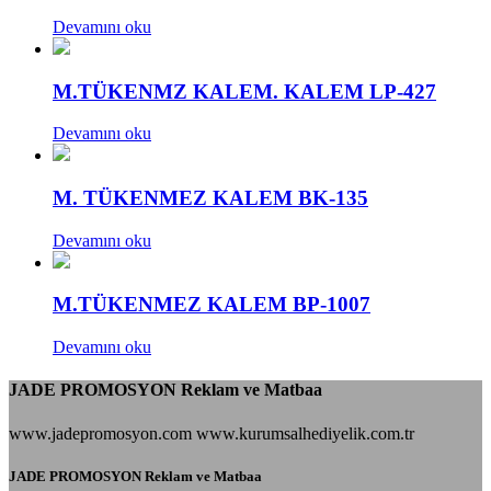
Devamını oku
M.TÜKENMZ KALEM. KALEM LP-427
Devamını oku
M. TÜKENMEZ KALEM BK-135
Devamını oku
M.TÜKENMEZ KALEM BP-1007
Devamını oku
JADE PROMOSYON Reklam ve Matbaa
www.jadepromosyon.com www.kurumsalhediyelik.com.tr
JADE PROMOSYON Reklam ve Matbaa