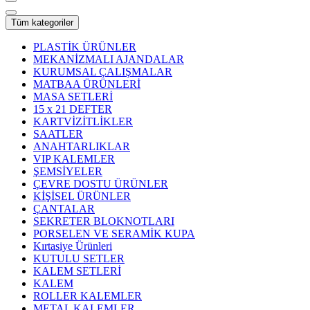
Tüm kategoriler
PLASTİK ÜRÜNLER
MEKANİZMALI AJANDALAR
KURUMSAL ÇALIŞMALAR
MATBAA ÜRÜNLERİ
MASA SETLERİ
15 x 21 DEFTER
KARTVİZİTLİKLER
SAATLER
ANAHTARLIKLAR
VIP KALEMLER
ŞEMSİYELER
ÇEVRE DOSTU ÜRÜNLER
KİŞİSEL ÜRÜNLER
ÇANTALAR
SEKRETER BLOKNOTLARI
PORSELEN VE SERAMİK KUPA
Kırtasiye Ürünleri
KUTULU SETLER
KALEM SETLERİ
KALEM
ROLLER KALEMLER
METAL KALEMLER