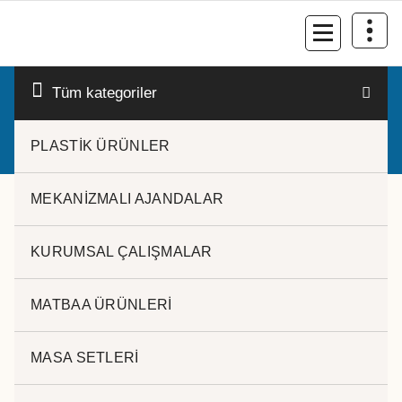
İçeriğe
geç
Kurumsal Promosyon-Hediyelik
Tüm kategoriler
PLASTİK ÜRÜNLER
MEKANİZMALI AJANDALAR
KURUMSAL ÇALIŞMALAR
MATBAA ÜRÜNLERİ
M.TÜKENMEZ KALEM HS-
1219
MASA SETLERİ
Kategoriler:
METAL KALEMLER
Etiketler:
ithal metal