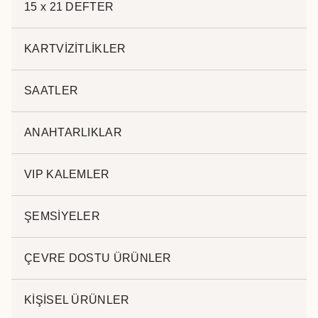
15 x 21 DEFTER
kalem
,
promosyon metal tükenmez kalem
KARTVİZİTLİKLER
SAATLER
Açıklama
ANAHTARLIKLAR
Açıklama
VIP KALEMLER
.
ŞEMSİYELER
ÇEVRE DOSTU ÜRÜNLER
İlgili ürünler
KİŞİSEL ÜRÜNLER