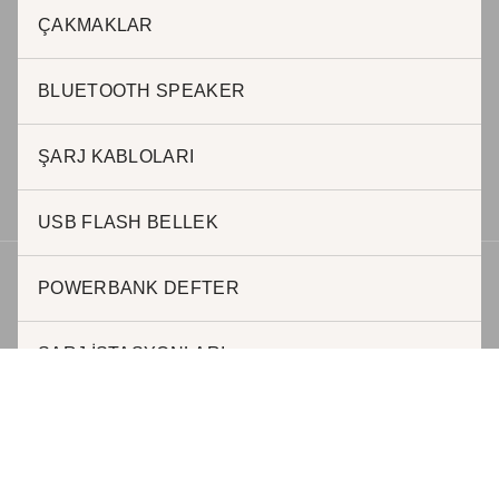
ÇAKMAKLAR
BURSA OFİS
BLUETOOTH SPEAKER
Halil AKKAR
0 505 623 63 57
h.akkar@jadepromosyon.com
ŞARJ KABLOLARI
bursa@kurumsalhediyelik.com.tr
USB FLASH BELLEK
POWERBANK DEFTER
Telif hakkı © 2026 | Geliştirici JADE REKLAM
ŞARJ İSTASYONLARI
MAGSAFE KABLOSUZ ŞARJ
POWERBANKLER