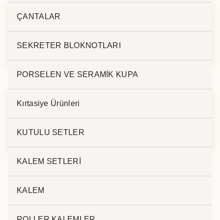
ÇANTALAR
M. TÜKENMEZ
M.TÜKENMEZ
SEKRETER BLOKNOTLARI
KALEM BK-276
KALEM HS-290
PORSELEN VE SERAMİK KUPA
Kırtasiye Ürünleri
M.TÜKENMEZ
M. TÜKENMEZ
KALEM HS-900
KALEM HS-1264
KUTULU SETLER
KALEM SETLERİ
KALEM
ROLLER KALEMLER