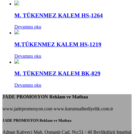
M. TÜKENMEZ KALEM HS-1264
Devamını oku
M.TÜKENMEZ KALEM HS-1219
Devamını oku
M. TÜKENMEZ KALEM BK-829
Devamını oku
JADE PROMOSYON Reklam ve Matbaa
www.jadepromosyon.com www.kurumsalhediyelik.com.tr
JADE PROMOSYON Reklam ve Matbaa
Adnan Kahveci Mah. Osmanlı Cad. No:51 / 40 Beylikdüzü Istanbul