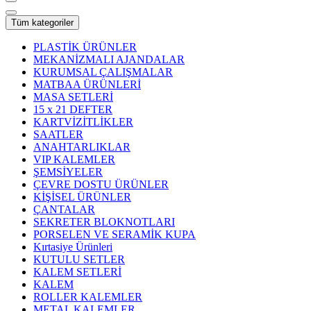
Tüm kategoriler
PLASTİK ÜRÜNLER
MEKANİZMALI AJANDALAR
KURUMSAL ÇALIŞMALAR
MATBAA ÜRÜNLERİ
MASA SETLERİ
15 x 21 DEFTER
KARTVİZİTLİKLER
SAATLER
ANAHTARLIKLAR
VIP KALEMLER
ŞEMSİYELER
ÇEVRE DOSTU ÜRÜNLER
KİŞİSEL ÜRÜNLER
ÇANTALAR
SEKRETER BLOKNOTLARI
PORSELEN VE SERAMİK KUPA
Kırtasiye Ürünleri
KUTULU SETLER
KALEM SETLERİ
KALEM
ROLLER KALEMLER
METAL KALEMLER