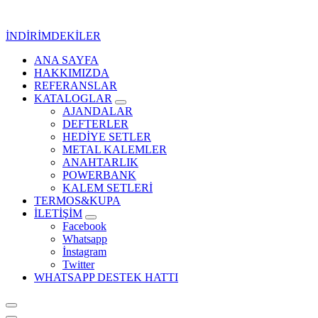
İçeriğe
geç
İNDİRİMDEKİLER
ANA SAYFA
Kurumsal Promosyon-Hediyelik
HAKKIMIZDA
REFERANSLAR
KATALOGLAR
AJANDALAR
DEFTERLER
HEDİYE SETLER
METAL KALEMLER
ANAHTARLIK
POWERBANK
KALEM SETLERİ
TERMOS&KUPA
İLETİŞİM
Facebook
Whatsapp
İnstagram
Twitter
WHATSAPP DESTEK HATTI
Kurumsal Promosyon-Hediyelik