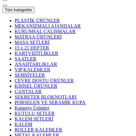
Tüm kategoriler
PLASTİK ÜRÜNLER
MEKANİZMALI AJANDALAR
KURUMSAL ÇALIŞMALAR
MATBAA ÜRÜNLERİ
MASA SETLERİ
15 x 21 DEFTER
KARTVİZİTLİKLER
SAATLER
ANAHTARLIKLAR
VIP KALEMLER
ŞEMSİYELER
ÇEVRE DOSTU ÜRÜNLER
KİŞİSEL ÜRÜNLER
ÇANTALAR
SEKRETER BLOKNOTLARI
PORSELEN VE SERAMİK KUPA
Kırtasiye Ürünleri
KUTULU SETLER
KALEM SETLERİ
KALEM
ROLLER KALEMLER
METAL KALEMLER