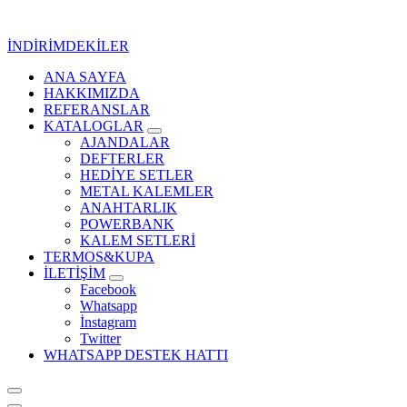
İçeriğe
geç
İNDİRİMDEKİLER
ANA SAYFA
Kurumsal Promosyon-Hediyelik
HAKKIMIZDA
REFERANSLAR
KATALOGLAR
AJANDALAR
DEFTERLER
HEDİYE SETLER
METAL KALEMLER
ANAHTARLIK
POWERBANK
KALEM SETLERİ
TERMOS&KUPA
İLETİŞİM
Facebook
Whatsapp
İnstagram
Twitter
WHATSAPP DESTEK HATTI
Kurumsal Promosyon-Hediyelik