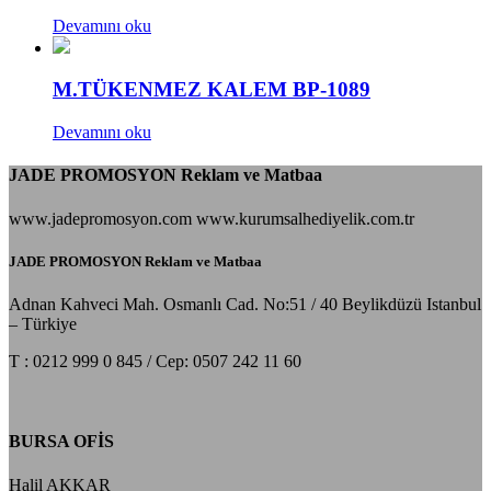
Devamını oku
M.TÜKENMEZ KALEM BP-1089
Devamını oku
JADE PROMOSYON Reklam ve Matbaa
www.jadepromosyon.com www.kurumsalhediyelik.com.tr
JADE PROMOSYON Reklam ve Matbaa
Adnan Kahveci Mah. Osmanlı Cad. No:51 / 40 Beylikdüzü Istanbul
– Türkiye
T : 0212 999 0 845 / Cep: 0507 242 11 60
BURSA OFİS
Halil AKKAR