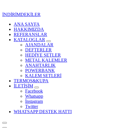
İçeriğe
geç
İNDİRİMDEKİLER
ANA SAYFA
Kurumsal Promosyon-Hediyelik
HAKKIMIZDA
REFERANSLAR
KATALOGLAR
AJANDALAR
DEFTERLER
HEDİYE SETLER
METAL KALEMLER
ANAHTARLIK
POWERBANK
KALEM SETLERİ
TERMOS&KUPA
İLETİŞİM
Facebook
Whatsapp
İnstagram
Twitter
WHATSAPP DESTEK HATTI
Kurumsal Promosyon-Hediyelik