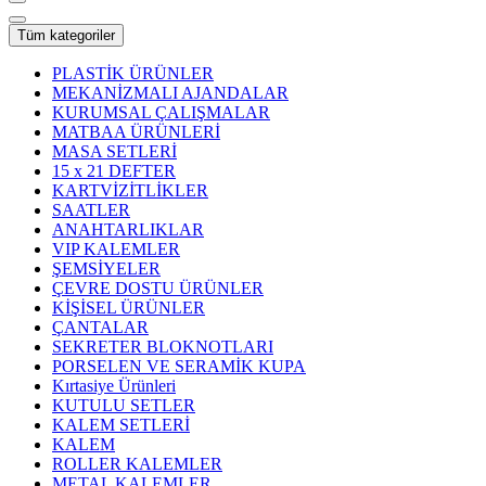
Tüm kategoriler
PLASTİK ÜRÜNLER
MEKANİZMALI AJANDALAR
KURUMSAL ÇALIŞMALAR
MATBAA ÜRÜNLERİ
MASA SETLERİ
15 x 21 DEFTER
KARTVİZİTLİKLER
SAATLER
ANAHTARLIKLAR
VIP KALEMLER
ŞEMSİYELER
ÇEVRE DOSTU ÜRÜNLER
KİŞİSEL ÜRÜNLER
ÇANTALAR
SEKRETER BLOKNOTLARI
PORSELEN VE SERAMİK KUPA
Kırtasiye Ürünleri
KUTULU SETLER
KALEM SETLERİ
KALEM
ROLLER KALEMLER
METAL KALEMLER