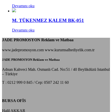
Devamını oku
M. TÜKENMEZ KALEM BK-051
Devamını oku
JADE PROMOSYON Reklam ve Matbaa
www.jadepromosyon.com www.kurumsalhediyelik.com.tr
JADE PROMOSYON Reklam ve Matbaa
Adnan Kahveci Mah. Osmanlı Cad. No:51 / 40 Beylikdüzü Istanbul
– Türkiye
T : 0212 999 0 845 / Cep: 0507 242 11 60
BURSA OFİS
Halil AKKAR