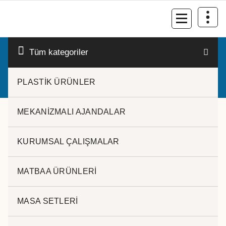
İçeriğe
geç
Kurumsal Promosyon-Hediyelik
Tüm kategoriler
PLASTİK ÜRÜNLER
MEKANİZMALI AJANDALAR
KURUMSAL ÇALIŞMALAR
MATBAA ÜRÜNLERİ
L.TÜKENMEZ KALEM 17450
MASA SETLERİ
Metal Tükenmez Kalem
Touch Pen