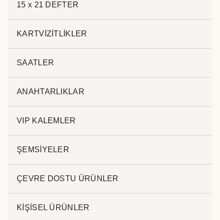
Mavi Refil
15 x 21 DEFTER
Ayna Lazer Baskı
Kategoriler:
METAL KALEMLER
,
FONKSİYONEL
KARTVİZİTLİKLER
KALEMLER
Etiketler:
promosyon kalem
,
2024 kalem
,
lux
kalem
,
kaliteli kalem
SAATLER
ANAHTARLIKLAR
Açıklama
VIP KALEMLER
ŞEMSİYELER
Açıklama
ÇEVRE DOSTU ÜRÜNLER
.
KİŞİSEL ÜRÜNLER