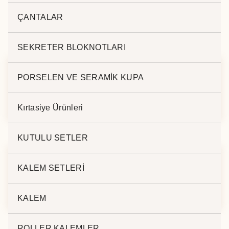
ÇANTALAR
İlgili ürünler
SEKRETER BLOKNOTLARI
PORSELEN VE SERAMİK KUPA
M.TÜKENMEZ
TÜKENMEZ KALEM
KALEM HS-900
1027
Kırtasiye Ürünleri
KUTULU SETLER
KALEM SETLERİ
M. TÜKENMEZ
M.TÜKENMEZ
KALEM BP-26
KALEM AS-7025
KALEM
ROLLER KALEMLER