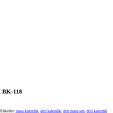
 BK-118
Etiketler:
masa kalemlik
,
deri kalemlik
,
deri masa seti
,
deri kalemlik