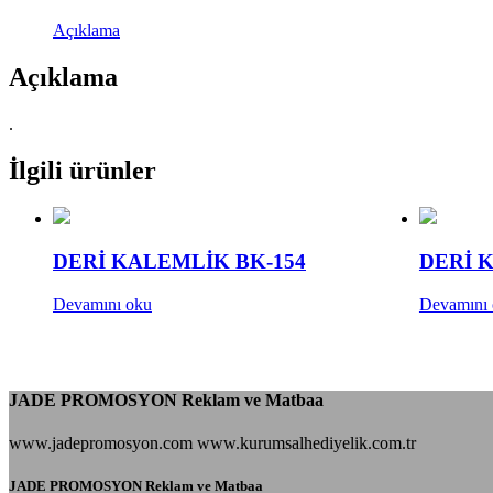
Açıklama
Açıklama
.
İlgili ürünler
DERİ KALEMLİK BK-154
DERİ 
Devamını oku
Devamını
JADE PROMOSYON Reklam ve Matbaa
www.jadepromosyon.com www.kurumsalhediyelik.com.tr
JADE PROMOSYON Reklam ve Matbaa