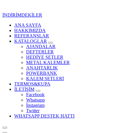
İçeriğe
geç
İNDİRİMDEKİLER
ANA SAYFA
Kurumsal Promosyon-Hediyelik
HAKKIMIZDA
REFERANSLAR
KATALOGLAR
AJANDALAR
DEFTERLER
HEDİYE SETLER
METAL KALEMLER
ANAHTARLIK
POWERBANK
KALEM SETLERİ
TERMOS&KUPA
İLETİŞİM
Facebook
Whatsapp
İnstagram
Twitter
WHATSAPP DESTEK HATTI
Kurumsal Promosyon-Hediyelik