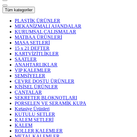
Tüm kategoriler
PLASTİK ÜRÜNLER
MEKANİZMALI AJANDALAR
KURUMSAL ÇALIŞMALAR
MATBAA ÜRÜNLERİ
MASA SETLERİ
15 x 21 DEFTER
KARTVİZİTLİKLER
SAATLER
ANAHTARLIKLAR
VIP KALEMLER
ŞEMSİYELER
ÇEVRE DOSTU ÜRÜNLER
KİŞİSEL ÜRÜNLER
ÇANTALAR
SEKRETER BLOKNOTLARI
PORSELEN VE SERAMİK KUPA
Kırtasiye Ürünleri
KUTULU SETLER
KALEM SETLERİ
KALEM
ROLLER KALEMLER
METAL KALEMLER