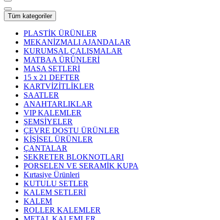
Tüm kategoriler
PLASTİK ÜRÜNLER
MEKANİZMALI AJANDALAR
KURUMSAL ÇALIŞMALAR
MATBAA ÜRÜNLERİ
MASA SETLERİ
15 x 21 DEFTER
KARTVİZİTLİKLER
SAATLER
ANAHTARLIKLAR
VIP KALEMLER
ŞEMSİYELER
ÇEVRE DOSTU ÜRÜNLER
KİŞİSEL ÜRÜNLER
ÇANTALAR
SEKRETER BLOKNOTLARI
PORSELEN VE SERAMİK KUPA
Kırtasiye Ürünleri
KUTULU SETLER
KALEM SETLERİ
KALEM
ROLLER KALEMLER
METAL KALEMLER