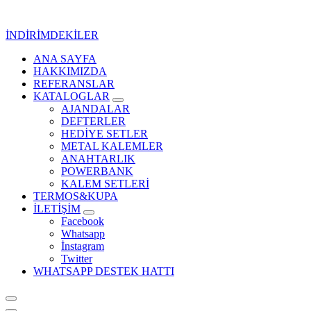
İçeriğe
geç
İNDİRİMDEKİLER
ANA SAYFA
Kurumsal Promosyon-Hediyelik
HAKKIMIZDA
REFERANSLAR
KATALOGLAR
AJANDALAR
DEFTERLER
HEDİYE SETLER
METAL KALEMLER
ANAHTARLIK
POWERBANK
KALEM SETLERİ
TERMOS&KUPA
İLETİŞİM
Facebook
Whatsapp
İnstagram
Twitter
WHATSAPP DESTEK HATTI
Kurumsal Promosyon-Hediyelik