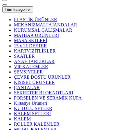
Tüm kategoriler
PLASTİK ÜRÜNLER
MEKANİZMALI AJANDALAR
KURUMSAL ÇALIŞMALAR
MATBAA ÜRÜNLERİ
MASA SETLERİ
15 x 21 DEFTER
KARTVİZİTLİKLER
SAATLER
ANAHTARLIKLAR
VIP KALEMLER
ŞEMSİYELER
ÇEVRE DOSTU ÜRÜNLER
KİŞİSEL ÜRÜNLER
ÇANTALAR
SEKRETER BLOKNOTLARI
PORSELEN VE SERAMİK KUPA
Kırtasiye Ürünleri
KUTULU SETLER
KALEM SETLERİ
KALEM
ROLLER KALEMLER
METAL KALEMLER