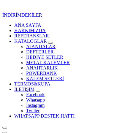
İçeriğe
geç
İNDİRİMDEKİLER
ANA SAYFA
Kurumsal Promosyon-Hediyelik
HAKKIMIZDA
REFERANSLAR
KATALOGLAR
AJANDALAR
DEFTERLER
HEDİYE SETLER
METAL KALEMLER
ANAHTARLIK
POWERBANK
KALEM SETLERİ
TERMOS&KUPA
İLETİŞİM
Facebook
Whatsapp
İnstagram
Twitter
WHATSAPP DESTEK HATTI
Kurumsal Promosyon-Hediyelik