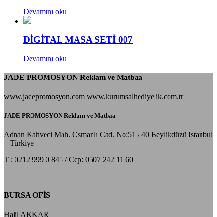
Devamını oku
DİGİTAL MASA SETİ 007
Devamını oku
JADE PROMOSYON Reklam ve Matbaa
www.jadepromosyon.com www.kurumsalhediyelik.com.tr
JADE PROMOSYON Reklam ve Matbaa
Adnan Kahveci Mah. Osmanlı Cad. No:51 / 40 Beylikdüzü Istanbul
– Türkiye
T : 0212 999 0 845 / Cep: 0507 242 11 60
BURSA OFİS
Halil AKKAR