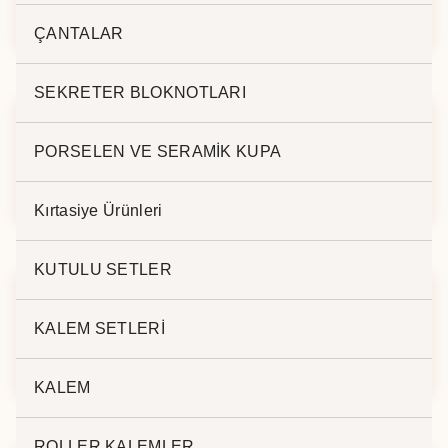
155
116
ÇANTALAR
SEKRETER BLOKNOTLARI
PORSELEN VE SERAMİK KUPA
DERİ KALEMLİK BK-
DERİ KALEMLİK BK-
118
123
Kırtasiye Ürünleri
KUTULU SETLER
KALEM SETLERİ
DERİ KALEMLİK BK-
DERİ KALEMLİK BK-
141
140
KALEM
ROLLER KALEMLER