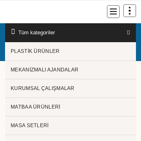
İçeriğe
geç
Kurumsal Promosyon-Hediyelik
Tüm kategoriler
PLASTİK ÜRÜNLER
MEKANİZMALI AJANDALAR
KURUMSAL ÇALIŞMALAR
deri masa seti
MATBAA ÜRÜNLERİ
Popülerliğe
18 sonucun tümü gösteriliyor
göre
MASA SETLERİ
sıralandı