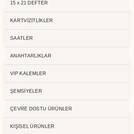
15 x 21 DEFTER
KARTVİZİTLİKLER
DERİ KALEMLİK BK-
DERİ KALEMLİK BK-
156
154
SAATLER
ANAHTARLIKLAR
VIP KALEMLER
MASA KALEMLİK
DERİ KALEMLİK BK-
BK-117
157
ŞEMSİYELER
ÇEVRE DOSTU ÜRÜNLER
KİŞİSEL ÜRÜNLER
DERİ KALEMLİK BK-
DERİ KALEMLİK BK-