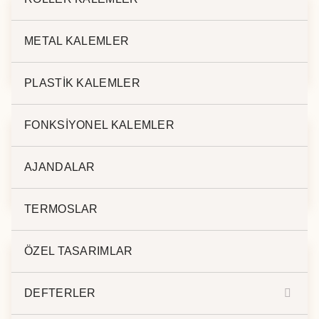
METAL KALEMLER
DERİ KALEMLİK BK-
DERİ KALEMLİK PN-
170
503
PLASTİK KALEMLER
FONKSİYONEL KALEMLER
DERİ KALEMLİK PN-
DERİ KALEMLİK PN-
AJANDALAR
510
518
TERMOSLAR
ÖZEL TASARIMLAR
DERİ KALEMLİK MD-
DERİ KALEMLİK MD-
DEFTERLER
148
117