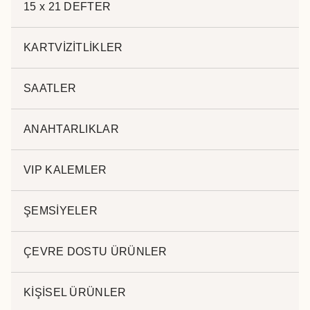
DERİ KALEMLİK BK-154
15 x 21 DEFTER
Kategoriler:
MASA SETLERİ
Etiketler:
masa kalemlik
,
deri
KARTVİZİTLİKLER
kalemlik
,
deri masa seti
,
deri kalemlik imalatı
SAATLER
ANAHTARLIKLAR
Açıklama
VIP KALEMLER
Açıklama
ŞEMSİYELER
.
ÇEVRE DOSTU ÜRÜNLER
KİŞİSEL ÜRÜNLER