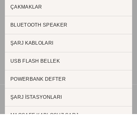
ÇAKMAKLAR
BLUETOOTH SPEAKER
BURSA OFİS
ŞARJ KABLOLARI
Halil AKKAR
0 505 623 63 57
h.akkar@jadepromosyon.com
USB FLASH BELLEK
bursa@kurumsalhediyelik.com.tr
POWERBANK DEFTER
ŞARJ İSTASYONLARI
Telif hakkı © 2026 | Geliştirici JADE REKLAM
MAGSAFE KABLOSUZ ŞARJ
POWERBANKLER