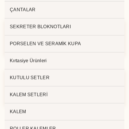
İlgili ürünler
ÇANTALAR
SEKRETER BLOKNOTLARI
DERİ KALEMLİK BK-
AHŞAP MASA
PORSELEN VE SERAMİK KUPA
157
KALEMLİK AP-008
Kırtasiye Ürünleri
KUTULU SETLER
LUX MASA SETİ BP-
DİGİTAL MASA SETİ
140
008
KALEM SETLERİ
KALEM
ROLLER KALEMLER