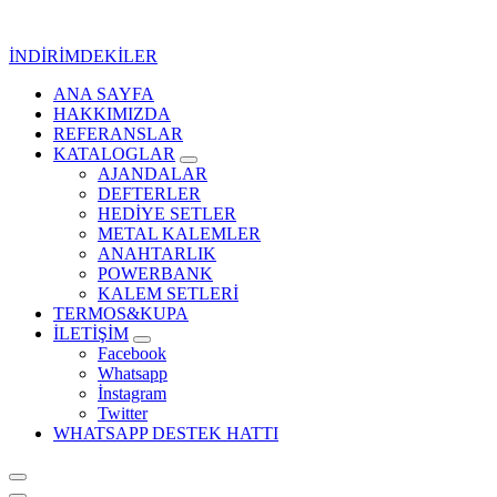
İçeriğe
geç
İNDİRİMDEKİLER
ANA SAYFA
Kurumsal Promosyon-Hediyelik
HAKKIMIZDA
REFERANSLAR
KATALOGLAR
AJANDALAR
DEFTERLER
HEDİYE SETLER
METAL KALEMLER
ANAHTARLIK
POWERBANK
KALEM SETLERİ
TERMOS&KUPA
İLETİŞİM
Facebook
Whatsapp
İnstagram
Twitter
WHATSAPP DESTEK HATTI
Kurumsal Promosyon-Hediyelik