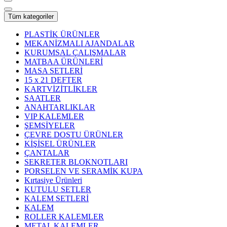
Tüm kategoriler
PLASTİK ÜRÜNLER
MEKANİZMALI AJANDALAR
KURUMSAL ÇALIŞMALAR
MATBAA ÜRÜNLERİ
MASA SETLERİ
15 x 21 DEFTER
KARTVİZİTLİKLER
SAATLER
ANAHTARLIKLAR
VIP KALEMLER
ŞEMSİYELER
ÇEVRE DOSTU ÜRÜNLER
KİŞİSEL ÜRÜNLER
ÇANTALAR
SEKRETER BLOKNOTLARI
PORSELEN VE SERAMİK KUPA
Kırtasiye Ürünleri
KUTULU SETLER
KALEM SETLERİ
KALEM
ROLLER KALEMLER
METAL KALEMLER