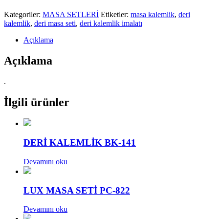
Kategoriler:
MASA SETLERİ
Etiketler:
masa kalemlik
,
deri
kalemlik
,
deri masa seti
,
deri kalemlik imalatı
Açıklama
Açıklama
.
İlgili ürünler
DERİ KALEMLİK BK-141
Devamını oku
LUX MASA SETİ PC-822
Devamını oku