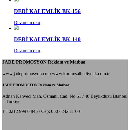
DERİ KALEMLİK BK-156
Devamını oku
DERİ KALEMLİK BK-140
Devamını oku
JADE PROMOSYON Reklam ve Matbaa
www.jadepromosyon.com www.kurumsalhediyelik.com.tr
JADE PROMOSYON Reklam ve Matbaa
Adnan Kahveci Mah. Osmanlı Cad. No:51 / 40 Beylikdüzü Istanbul
– Türkiye
T : 0212 999 0 845 / Cep: 0507 242 11 60