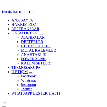
İçeriğe
geç
İNDİRİMDEKİLER
ANA SAYFA
Kurumsal Promosyon-Hediyelik
HAKKIMIZDA
REFERANSLAR
KATALOGLAR
AJANDALAR
DEFTERLER
HEDİYE SETLER
METAL KALEMLER
ANAHTARLIK
POWERBANK
KALEM SETLERİ
TERMOS&KUPA
İLETİŞİM
Facebook
Whatsapp
İnstagram
Twitter
WHATSAPP DESTEK HATTI
Kurumsal Promosyon-Hediyelik