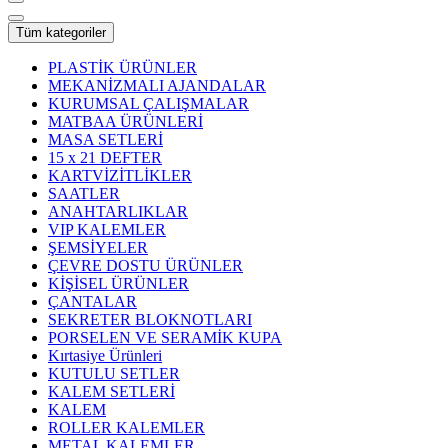
Tüm kategoriler
PLASTİK ÜRÜNLER
MEKANİZMALI AJANDALAR
KURUMSAL ÇALIŞMALAR
MATBAA ÜRÜNLERİ
MASA SETLERİ
15 x 21 DEFTER
KARTVİZİTLİKLER
SAATLER
ANAHTARLIKLAR
VIP KALEMLER
ŞEMSİYELER
ÇEVRE DOSTU ÜRÜNLER
KİŞİSEL ÜRÜNLER
ÇANTALAR
SEKRETER BLOKNOTLARI
PORSELEN VE SERAMİK KUPA
Kırtasiye Ürünleri
KUTULU SETLER
KALEM SETLERİ
KALEM
ROLLER KALEMLER
METAL KALEMLER