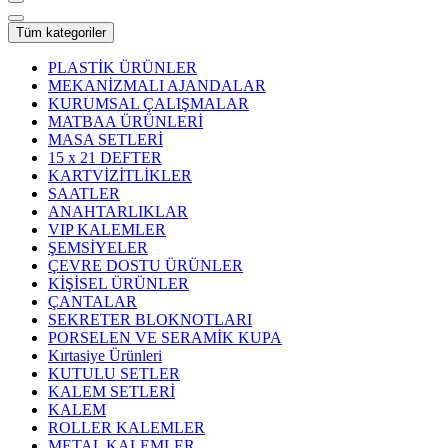
Tüm kategoriler
PLASTİK ÜRÜNLER
MEKANİZMALI AJANDALAR
KURUMSAL ÇALIŞMALAR
MATBAA ÜRÜNLERİ
MASA SETLERİ
15 x 21 DEFTER
KARTVİZİTLİKLER
SAATLER
ANAHTARLIKLAR
VIP KALEMLER
ŞEMSİYELER
ÇEVRE DOSTU ÜRÜNLER
KİŞİSEL ÜRÜNLER
ÇANTALAR
SEKRETER BLOKNOTLARI
PORSELEN VE SERAMİK KUPA
Kırtasiye Ürünleri
KUTULU SETLER
KALEM SETLERİ
KALEM
ROLLER KALEMLER
METAL KALEMLER