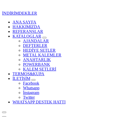
İçeriğe
geç
İNDİRİMDEKİLER
ANA SAYFA
Kurumsal Promosyon-Hediyelik
HAKKIMIZDA
REFERANSLAR
KATALOGLAR
AJANDALAR
DEFTERLER
HEDİYE SETLER
METAL KALEMLER
ANAHTARLIK
POWERBANK
KALEM SETLERİ
TERMOS&KUPA
İLETİŞİM
Facebook
Whatsapp
İnstagram
Twitter
WHATSAPP DESTEK HATTI
Kurumsal Promosyon-Hediyelik