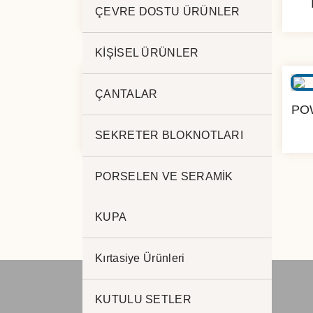
mAh PL-127
ÇEVRE DOSTU ÜRÜNLER
KİŞİSEL ÜRÜNLER
ÇANTALAR
KABLOSUZ 10.000 mAh
PO
BY-56
SEKRETER BLOKNOTLARI
PORSELEN VE SERAMİK
KUPA
Kırtasiye Ürünleri
KUTULU SETLER