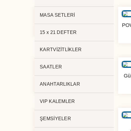
MASA SETLERİ
5.000 mAh PL-180
PO
15 x 21 DEFTER
KARTVİZİTLİKLER
SAATLER
POWERBANK 10.000 mAh
Gü
PZ-36
ANAHTARLIKLAR
VIP KALEMLER
ŞEMSİYELER
KABLOSUZ POW. 10.000