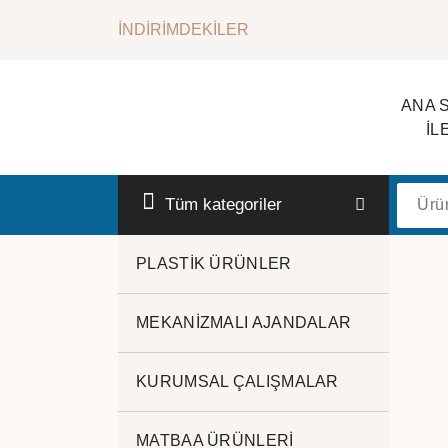
İçeriğe
İNDİRİMDEKİLER
geç
ANA 
İL
Kurumsal Promosyon-Hediyelik
Tüm kategoriler
PLASTİK ÜRÜNLER
MEKANİZMALI AJANDALAR
powerbank
KURUMSAL ÇALIŞMALAR
MATBAA ÜRÜNLERİ