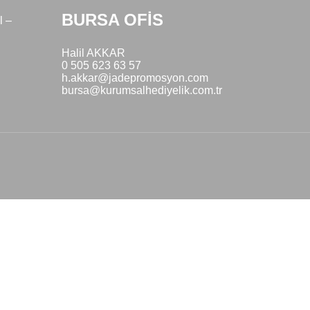
BURSA OFİS
l –
Halil AKKAR
0 505 623 63 57
h.akkar@jadepromosyon.com
bursa@kurumsalhediyelik.com.tr