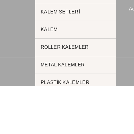
JADE PROMOSYON
Ad
Reklam ve Matbaa
KALEM SETLERİ
www.jadepromosyon.com
KALEM
www.kurumsalhediyelik.com.tr
ROLLER KALEMLER
METAL KALEMLER
PLASTİK KALEMLER
FONKSİYONEL KALEMLER
AJANDALAR