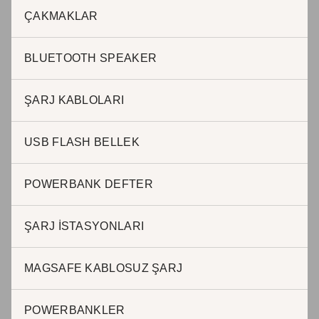
ÇAKMAKLAR
www.jadepromosyon.com www.kurumsalhediyelik.com.tr
BLUETOOTH SPEAKER
JADE PROMOSYON Reklam ve Matbaa
ŞARJ KABLOLARI
Adnan Kahveci Mah. Osmanlı Cad. No:51 / 40 Beylikdüzü
Istanbul – Türkiye
USB FLASH BELLEK
T : 0212 999 0 845 / Cep: 0507 242 11 60
POWERBANK DEFTER
ŞARJ İSTASYONLARI
BURSA OFİS
MAGSAFE KABLOSUZ ŞARJ
Halil AKKAR
POWERBANKLER
0 505 623 63 57