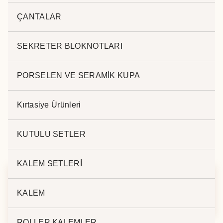
Açıklama
ÇANTALAR
SEKRETER BLOKNOTLARI
Açıklama
.
PORSELEN VE SERAMİK KUPA
Kırtasiye Ürünleri
KUTULU SETLER
İlgili ürünler
KALEM SETLERİ
KALEM
POWERBANK
5.000 mAh PZ-025
10.000 mAh K-550
ROLLER KALEMLER