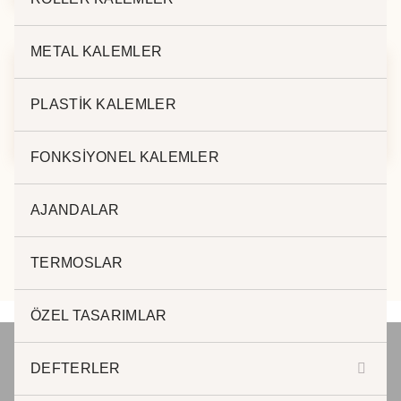
METAL KALEMLER
PLASTİK KALEMLER
POWERBANK 5.000
Güneş Enerjili
mAh K-250
Powerbank PZ-35
FONKSİYONEL KALEMLER
AJANDALAR
TERMOSLAR
ÖZEL TASARIMLAR
DEFTERLER
JADE PROMOSYON Reklam ve Matbaa