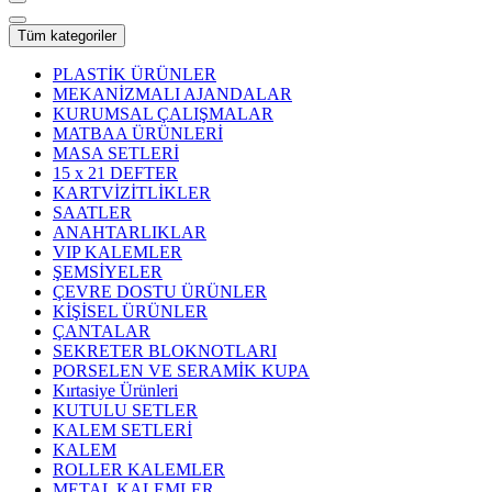
Tüm kategoriler
PLASTİK ÜRÜNLER
MEKANİZMALI AJANDALAR
KURUMSAL ÇALIŞMALAR
MATBAA ÜRÜNLERİ
MASA SETLERİ
15 x 21 DEFTER
KARTVİZİTLİKLER
SAATLER
ANAHTARLIKLAR
VIP KALEMLER
ŞEMSİYELER
ÇEVRE DOSTU ÜRÜNLER
KİŞİSEL ÜRÜNLER
ÇANTALAR
SEKRETER BLOKNOTLARI
PORSELEN VE SERAMİK KUPA
Kırtasiye Ürünleri
KUTULU SETLER
KALEM SETLERİ
KALEM
ROLLER KALEMLER
METAL KALEMLER