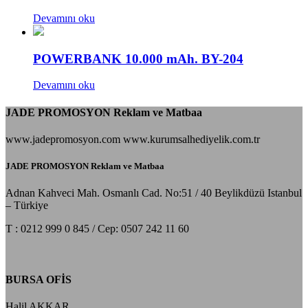
Devamını oku
POWERBANK 10.000 mAh. BY-204
Devamını oku
JADE PROMOSYON Reklam ve Matbaa
www.jadepromosyon.com www.kurumsalhediyelik.com.tr
JADE PROMOSYON Reklam ve Matbaa
Adnan Kahveci Mah. Osmanlı Cad. No:51 / 40 Beylikdüzü Istanbul
– Türkiye
T : 0212 999 0 845 / Cep: 0507 242 11 60
BURSA OFİS
Halil AKKAR