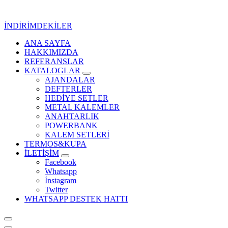
İçeriğe
geç
İNDİRİMDEKİLER
ANA SAYFA
Kurumsal Promosyon-Hediyelik
HAKKIMIZDA
REFERANSLAR
KATALOGLAR
AJANDALAR
DEFTERLER
HEDİYE SETLER
METAL KALEMLER
ANAHTARLIK
POWERBANK
KALEM SETLERİ
TERMOS&KUPA
İLETİŞİM
Facebook
Whatsapp
İnstagram
Twitter
WHATSAPP DESTEK HATTI
Kurumsal Promosyon-Hediyelik