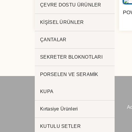
ÇEVRE DOSTU ÜRÜNLER
KABLOSUZ 10.000 mAh
PO
BY-56
KİŞİSEL ÜRÜNLER
ÇANTALAR
SEKRETER BLOKNOTLARI
PORSELEN VE SERAMİK
KUPA
JADE PROMOSYON
Ad
Reklam ve Matbaa
Kırtasiye Ürünleri
www.jadepromosyon.com
KUTULU SETLER
www.kurumsalhediyelik.com.tr