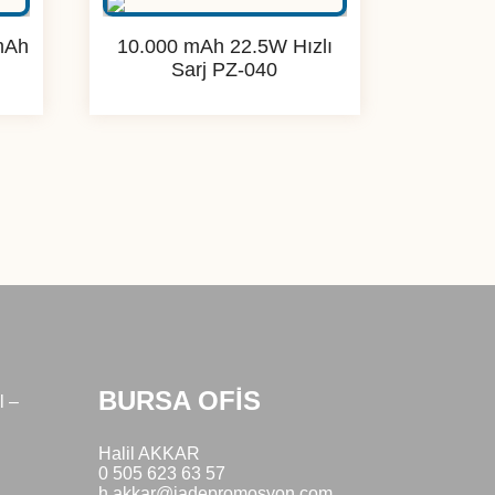
mAh
10.000 mAh 22.5W Hızlı
Sarj PZ-040
BURSA OFİS
l –
Halil AKKAR
0 505 623 63 57
h.akkar@jadepromosyon.com