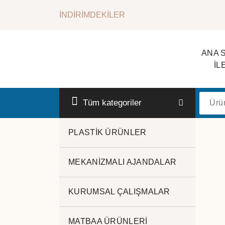
İçeriğe
İNDİRİMDEKİLER
geç
ANA 
İL
Kurumsal Promosyon-Hediyelik
Tüm kategoriler
PLASTİK ÜRÜNLER
MEKANİZMALI AJANDALAR
KURUMSAL ÇALIŞMALAR
MATBAA ÜRÜNLERİ