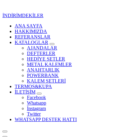
İçeriğe
geç
İNDİRİMDEKİLER
ANA SAYFA
Kurumsal Promosyon-Hediyelik
HAKKIMIZDA
REFERANSLAR
KATALOGLAR
AJANDALAR
DEFTERLER
HEDİYE SETLER
METAL KALEMLER
ANAHTARLIK
POWERBANK
KALEM SETLERİ
TERMOS&KUPA
İLETİŞİM
Facebook
Whatsapp
İnstagram
Twitter
WHATSAPP DESTEK HATTI
Kurumsal Promosyon-Hediyelik