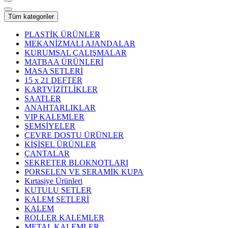
Tüm kategoriler
PLASTİK ÜRÜNLER
MEKANİZMALI AJANDALAR
KURUMSAL ÇALIŞMALAR
MATBAA ÜRÜNLERİ
MASA SETLERİ
15 x 21 DEFTER
KARTVİZİTLİKLER
SAATLER
ANAHTARLIKLAR
VIP KALEMLER
ŞEMSİYELER
ÇEVRE DOSTU ÜRÜNLER
KİŞİSEL ÜRÜNLER
ÇANTALAR
SEKRETER BLOKNOTLARI
PORSELEN VE SERAMİK KUPA
Kırtasiye Ürünleri
KUTULU SETLER
KALEM SETLERİ
KALEM
ROLLER KALEMLER
METAL KALEMLER