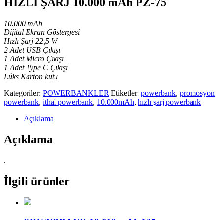
HIZLI ŞARJ 10.000 mAh PZ-75
10.000 mAh
Dijital Ekran Göstergesi
Hızlı Şarj 22,5 W
2 Adet USB Çıkışı
1 Adet Micro Çıkışı
1 Adet Type C Çıkışı
Lüks Karton kutu
Kategoriler:
POWERBANKLER
Etiketler:
powerbank
,
promosyon
powerbank
,
ithal powerbank
,
10.000mAh
,
hızlı şarj powerbank
Açıklama
Açıklama
.
İlgili ürünler