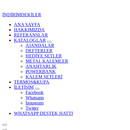
İçeriğe
geç
İNDİRİMDEKİLER
ANA SAYFA
Kurumsal Promosyon-Hediyelik
HAKKIMIZDA
REFERANSLAR
KATALOGLAR
AJANDALAR
DEFTERLER
HEDİYE SETLER
METAL KALEMLER
ANAHTARLIK
POWERBANK
KALEM SETLERİ
TERMOS&KUPA
İLETİŞİM
Facebook
Whatsapp
İnstagram
Twitter
WHATSAPP DESTEK HATTI
Kurumsal Promosyon-Hediyelik