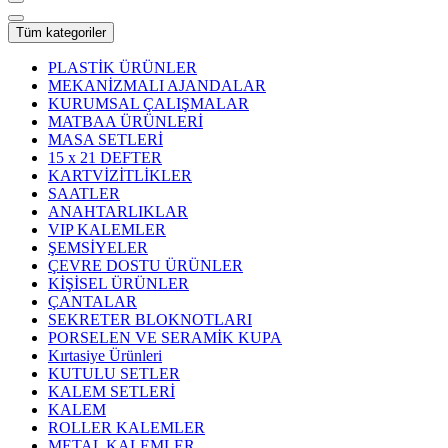
Tüm kategoriler
PLASTİK ÜRÜNLER
MEKANİZMALI AJANDALAR
KURUMSAL ÇALIŞMALAR
MATBAA ÜRÜNLERİ
MASA SETLERİ
15 x 21 DEFTER
KARTVİZİTLİKLER
SAATLER
ANAHTARLIKLAR
VIP KALEMLER
ŞEMSİYELER
ÇEVRE DOSTU ÜRÜNLER
KİŞİSEL ÜRÜNLER
ÇANTALAR
SEKRETER BLOKNOTLARI
PORSELEN VE SERAMİK KUPA
Kırtasiye Ürünleri
KUTULU SETLER
KALEM SETLERİ
KALEM
ROLLER KALEMLER
METAL KALEMLER