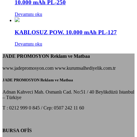
10.000 mAh PL-250
Devamını oku
KABLOSUZ POW. 10.000 mAh PL-127
Devamını oku
JADE PROMOSYON Reklam ve Matbaa
www.jadepromosyon.com www.kurumsalhediyelik.com.tr
JADE PROMOSYON Reklam ve Matbaa
Adnan Kahveci Mah. Osmanlı Cad. No:51 / 40 Beylikdüzü Istanbul
– Türkiye
T : 0212 999 0 845 / Cep: 0507 242 11 60
BURSA OFİS