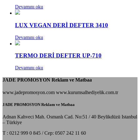
Devamını oku
LUX VEGAN DERİ DEFTER 3410
Devamını oku
TERMO DERİ DEFTER UP-710
Devamını oku
JADE PROMOSYON Reklam ve Matbaa
www.jadepromosyon.com www.kurumsalhediyelik.com.tr
JADE PROMOSYON Reklam ve Matbaa
Adnan Kahveci Mah. Osmanlı Cad. No:51 / 40 Beylikdüzü Istanbul
– Türkiye
T : 0212 999 0 845 / Cep: 0507 242 11 60