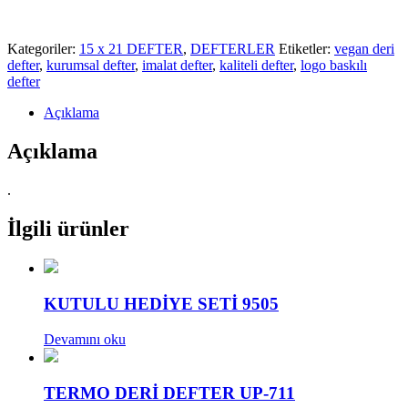
Kategoriler:
15 x 21 DEFTER
,
DEFTERLER
Etiketler:
vegan deri
defter
,
kurumsal defter
,
imalat defter
,
kaliteli defter
,
logo baskılı
defter
Açıklama
Açıklama
.
İlgili ürünler
KUTULU HEDİYE SETİ 9505
Devamını oku
TERMO DERİ DEFTER UP-711