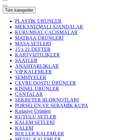
Tüm kategoriler
PLASTİK ÜRÜNLER
MEKANİZMALI AJANDALAR
KURUMSAL ÇALIŞMALAR
MATBAA ÜRÜNLERİ
MASA SETLERİ
15 x 21 DEFTER
KARTVİZİTLİKLER
SAATLER
ANAHTARLIKLAR
VIP KALEMLER
ŞEMSİYELER
ÇEVRE DOSTU ÜRÜNLER
KİŞİSEL ÜRÜNLER
ÇANTALAR
SEKRETER BLOKNOTLARI
PORSELEN VE SERAMİK KUPA
Kırtasiye Ürünleri
KUTULU SETLER
KALEM SETLERİ
KALEM
ROLLER KALEMLER
METAL KALEMLER