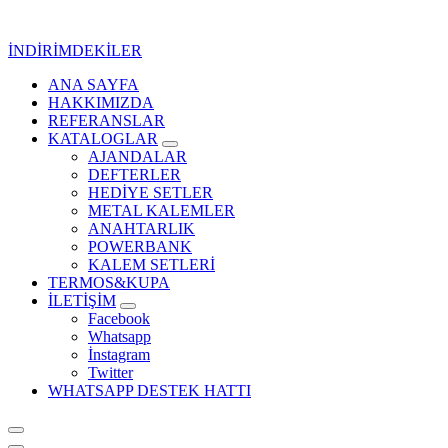
İçeriğe
geç
İNDİRİMDEKİLER
ANA SAYFA
Kurumsal Promosyon-Hediyelik
HAKKIMIZDA
REFERANSLAR
KATALOGLAR
AJANDALAR
DEFTERLER
HEDİYE SETLER
METAL KALEMLER
ANAHTARLIK
POWERBANK
KALEM SETLERİ
TERMOS&KUPA
İLETİŞİM
Facebook
Whatsapp
İnstagram
Twitter
WHATSAPP DESTEK HATTI
Kurumsal Promosyon-Hediyelik