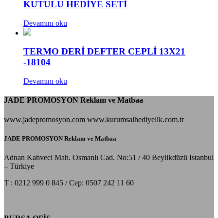
KUTULU HEDİYE SETİ
Devamını oku
TERMO DERİ DEFTER CEPLİ 13X21
-18104
Devamını oku
JADE PROMOSYON Reklam ve Matbaa
www.jadepromosyon.com www.kurumsalhediyelik.com.tr
JADE PROMOSYON Reklam ve Matbaa
Adnan Kahveci Mah. Osmanlı Cad. No:51 / 40 Beylikdüzü Istanbul
– Türkiye
T : 0212 999 0 845 / Cep: 0507 242 11 60