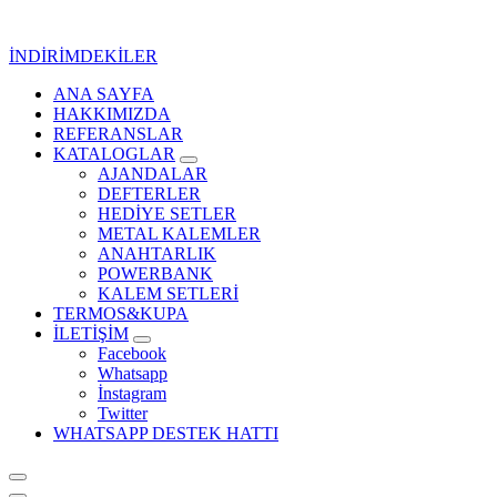
İçeriğe
geç
İNDİRİMDEKİLER
ANA SAYFA
Kurumsal Promosyon-Hediyelik
HAKKIMIZDA
REFERANSLAR
KATALOGLAR
AJANDALAR
DEFTERLER
HEDİYE SETLER
METAL KALEMLER
ANAHTARLIK
POWERBANK
KALEM SETLERİ
TERMOS&KUPA
İLETİŞİM
Facebook
Whatsapp
İnstagram
Twitter
WHATSAPP DESTEK HATTI
Kurumsal Promosyon-Hediyelik