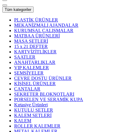
Tüm kategoriler
PLASTİK ÜRÜNLER
MEKANİZMALI AJANDALAR
KURUMSAL ÇALIŞMALAR
MATBAA ÜRÜNLERİ
MASA SETLERİ
15 x 21 DEFTER
KARTVİZİTLİKLER
SAATLER
ANAHTARLIKLAR
VIP KALEMLER
ŞEMSİYELER
ÇEVRE DOSTU ÜRÜNLER
KİŞİSEL ÜRÜNLER
ÇANTALAR
SEKRETER BLOKNOTLARI
PORSELEN VE SERAMİK KUPA
Kırtasiye Ürünleri
KUTULU SETLER
KALEM SETLERİ
KALEM
ROLLER KALEMLER
METAL KALEMLER