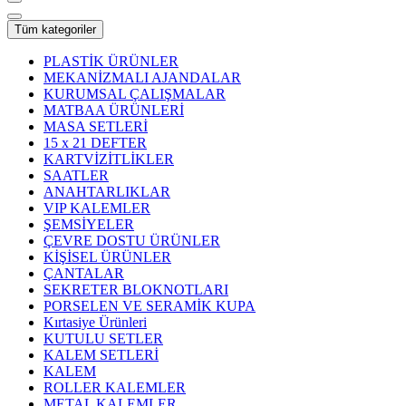
Tüm kategoriler
PLASTİK ÜRÜNLER
MEKANİZMALI AJANDALAR
KURUMSAL ÇALIŞMALAR
MATBAA ÜRÜNLERİ
MASA SETLERİ
15 x 21 DEFTER
KARTVİZİTLİKLER
SAATLER
ANAHTARLIKLAR
VIP KALEMLER
ŞEMSİYELER
ÇEVRE DOSTU ÜRÜNLER
KİŞİSEL ÜRÜNLER
ÇANTALAR
SEKRETER BLOKNOTLARI
PORSELEN VE SERAMİK KUPA
Kırtasiye Ürünleri
KUTULU SETLER
KALEM SETLERİ
KALEM
ROLLER KALEMLER
METAL KALEMLER