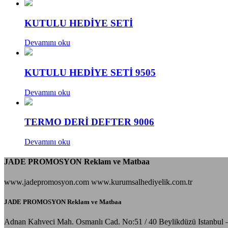
KUTULU HEDİYE SETİ
Devamını oku
KUTULU HEDİYE SETİ 9505
Devamını oku
TERMO DERİ DEFTER 9006
Devamını oku
JADE PROMOSYON Reklam ve Matbaa
www.jadepromosyon.com www.kurumsalhediyelik.com.tr
JADE PROMOSYON Reklam ve Matbaa
Adnan Kahveci Mah. Osmanlı Cad. No:51 / 40 Beylikdüzü Istanbul 