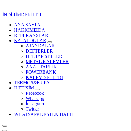
İçeriğe
geç
İNDİRİMDEKİLER
ANA SAYFA
Kurumsal Promosyon-Hediyelik
HAKKIMIZDA
REFERANSLAR
KATALOGLAR
AJANDALAR
DEFTERLER
HEDİYE SETLER
METAL KALEMLER
ANAHTARLIK
POWERBANK
KALEM SETLERİ
TERMOS&KUPA
İLETİŞİM
Facebook
Whatsapp
İnstagram
Twitter
WHATSAPP DESTEK HATTI
Kurumsal Promosyon-Hediyelik