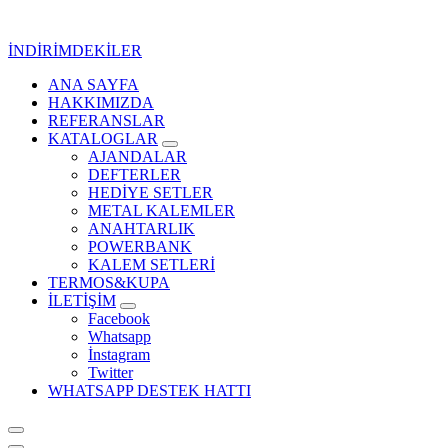
İçeriğe
geç
İNDİRİMDEKİLER
ANA SAYFA
Kurumsal Promosyon-Hediyelik
HAKKIMIZDA
REFERANSLAR
KATALOGLAR
AJANDALAR
DEFTERLER
HEDİYE SETLER
METAL KALEMLER
ANAHTARLIK
POWERBANK
KALEM SETLERİ
TERMOS&KUPA
İLETİŞİM
Facebook
Whatsapp
İnstagram
Twitter
WHATSAPP DESTEK HATTI
Kurumsal Promosyon-Hediyelik