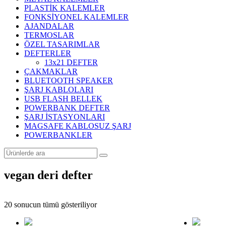
PLASTİK KALEMLER
FONKSİYONEL KALEMLER
AJANDALAR
TERMOSLAR
ÖZEL TASARIMLAR
DEFTERLER
13x21 DEFTER
ÇAKMAKLAR
BLUETOOTH SPEAKER
ŞARJ KABLOLARI
USB FLASH BELLEK
POWERBANK DEFTER
ŞARJ İSTASYONLARI
MAGSAFE KABLOSUZ ŞARJ
POWERBANKLER
vegan deri defter
Popülerliğe
20 sonucun tümü gösteriliyor
göre
sıralandı