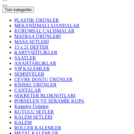
Tüm kategoriler
PLASTİK ÜRÜNLER
MEKANİZMALI AJANDALAR
KURUMSAL ÇALIŞMALAR
MATBAA ÜRÜNLERİ
MASA SETLERİ
15 x 21 DEFTER
KARTVİZİTLİKLER
SAATLER
ANAHTARLIKLAR
VIP KALEMLER
ŞEMSİYELER
ÇEVRE DOSTU ÜRÜNLER
KİŞİSEL ÜRÜNLER
ÇANTALAR
SEKRETER BLOKNOTLARI
PORSELEN VE SERAMİK KUPA
Kırtasiye Ürünleri
KUTULU SETLER
KALEM SETLERİ
KALEM
ROLLER KALEMLER
METAL KALEMLER