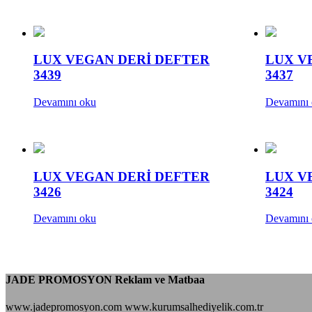
LUX VEGAN DERİ DEFTER
LUX V
3439
3437
Devamını oku
Devamını
LUX VEGAN DERİ DEFTER
LUX V
3426
3424
Devamını oku
Devamını
JADE PROMOSYON Reklam ve Matbaa
www.jadepromosyon.com www.kurumsalhediyelik.com.tr